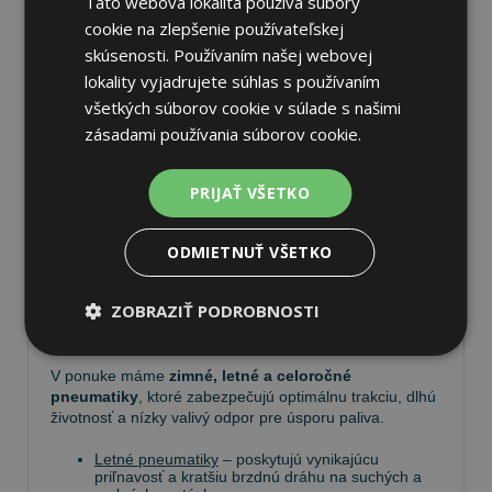
Táto webová lokalita používa súbory
cookie na zlepšenie používateľskej
skúsenosti. Používaním našej webovej
lokality vyjadrujete súhlas s používaním
všetkých súborov cookie v súlade s našimi
Pneumatiky
zásadami používania súborov cookie.
Vyberte si kvalitné
pneumatiky
pre bezpečnú,
PRIJAŤ VŠETKO
komfortnú a úspornú jazdu. Na
Tire.sk
nájdete široký
výber pneumatík pre rôzne typy vozidiel a jazdných
podmienok.
ODMIETNUŤ VŠETKO
Ponúkame
prémiové značky
, ako
Continental
,
ZOBRAZIŤ PODROBNOSTI
Barum
,
Matador
,
Semperit
, ako aj ďalších výrobcov:
Goodyear
,
Michelin
,
Pirelli
,
Dunlop
a
Nokian
.
V ponuke máme
zimné, letné a celoročné
pneumatiky
, ktoré zabezpečujú optimálnu trakciu, dlhú
životnosť a nízky valivý odpor pre úsporu paliva.
Letné pneumatiky
– poskytujú vynikajúcu
priľnavosť a kratšiu brzdnú dráhu na suchých a