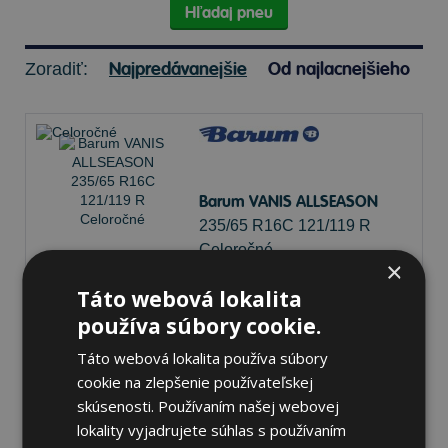
Hľadaj pneu
Najpredávanejšie
Od najlacnejšieho
Zoradiť:
Barum VANIS ALLSEASON
235/65 R16C 121/119 R
Celoročné
×
Táto webová lokalita
73 dB
A
C
používa súbory cookie.
Na sklade 4 ks
-
K odberu na predajni 11.8.2026
Táto webová lokalita používa súbory
K odberu na
17 pobočkách
cookie na zlepšenie používateľskej
137,64 €
Do košíka
skúsenosti. Používaním našej webovej
ks
lokality vyjadrujete súhlas s používaním