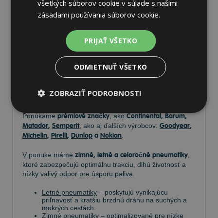
všetkých súborov cookie v súlade s našimi
zásadami používania súborov cookie.
Pneumatiky
PRIJAŤ VŠETKO
ODMIETNUŤ VŠETKO
Vyberte si kvalitné
pneumatiky
pre bezpečnú, komfortnú
a úspornú jazdu. Na
Tire.sk
nájdete široký výber
pneumatík pre rôzne typy vozidiel a jazdných
ZOBRAZIŤ PODROBNOSTI
podmienok.
Ponúkame
prémiové značky
, ako
Continental
,
Barum
,
Matador
,
Semperit
, ako aj ďalších výrobcov:
Goodyear
,
Michelin
,
Pirelli
,
Dunlop
a
Nokian
.
V ponuke máme
zimné, letné a celoročné pneumatiky
,
ktoré zabezpečujú optimálnu trakciu, dlhú životnosť a
nízky valivý odpor pre úsporu paliva.
Letné pneumatiky
– poskytujú vynikajúcu
priľnavosť a kratšiu brzdnú dráhu na suchých a
mokrých cestách.
Zimné pneumatiky
– optimalizované pre nízke