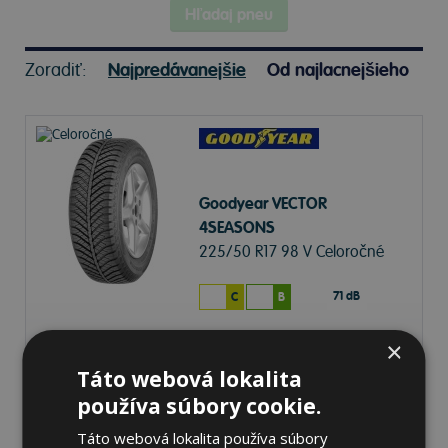
Hľadaj pneu
Zoradiť:
Najpredávanejšie
Od najlacnejšieho
Goodyear VECTOR
4SEASONS
225/50 R17 98 V Celoročné
71 dB
C
B
×
Nie je skladom
Sledovať naskladnenie
142,77 €
Táto webová lokalita
používa súbory cookie.
Táto webová lokalita používa súbory