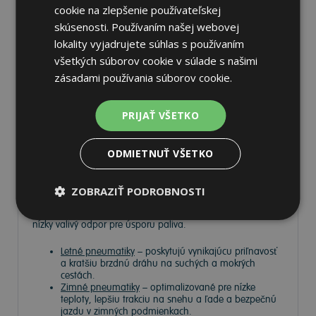
cookie na zlepšenie používateľskej
skúsenosti. Používaním našej webovej
Pneumatiky
lokality vyjadrujete súhlas s používaním
všetkých súborov cookie v súlade s našimi
zásadami používania súborov cookie.
Vyberte si kvalitné
pneumatiky
pre bezpečnú, komfortnú a
úspornú jazdu. Na
Tire.sk
nájdete široký výber pneumatík
pre rôzne typy vozidiel a jazdných podmienok.
PRIJAŤ VŠETKO
Ponúkame
prémiové značky
, ako
Continental
,
Barum
,
ODMIETNUŤ VŠETKO
Matador
,
Semperit
, ako aj ďalších výrobcov:
Goodyear
,
Michelin
,
Pirelli
,
Dunlop
a
Nokian
.
ZOBRAZIŤ PODROBNOSTI
V ponuke máme
zimné, letné a celoročné pneumatiky
,
ktoré zabezpečujú optimálnu trakciu, dlhú životnosť a
nízky valivý odpor pre úsporu paliva.
Letné pneumatiky
– poskytujú vynikajúcu priľnavosť
a kratšiu brzdnú dráhu na suchých a mokrých
cestách.
Zimné pneumatiky
– optimalizované pre nízke
teploty, lepšiu trakciu na snehu a ľade a bezpečnú
jazdu v zimných podmienkach.