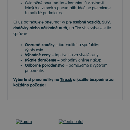
Celoročné pneumatiky
– kombinujú vlastnosti
letných a zimných pneumatík, ideálne pre mierne
klimatické podmienky.
Či už potrebujete pneumatiky pre
osobné vozidlá, SUV,
dodávky alebo nákladné autá
, na Tire.sk si vyberiete tie
správne.
Overené značky
– iba kvalitní a spoľahliví
výrobcovia
Výhodné ceny
– top kvalita za skvelé ceny
Rýchle doručenie
– pohodlný online nákup
Odborné poradenstvo
– pomôžeme s výberom
pneumatík
Vyberte si pneumatiky na
Tire.sk
a jazdite bezpečne za
každého počasia!