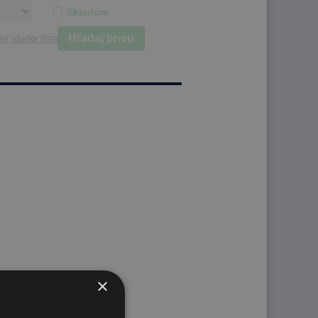
Skladom
Hľadaj pneu
iť všetky filtre
×