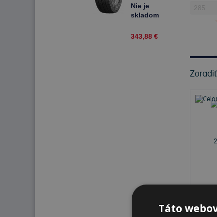
285/65 R16C
Nie je
131 R
skladom
Celoročné
343,88 €
Zoradi
Nie 
Táto webov