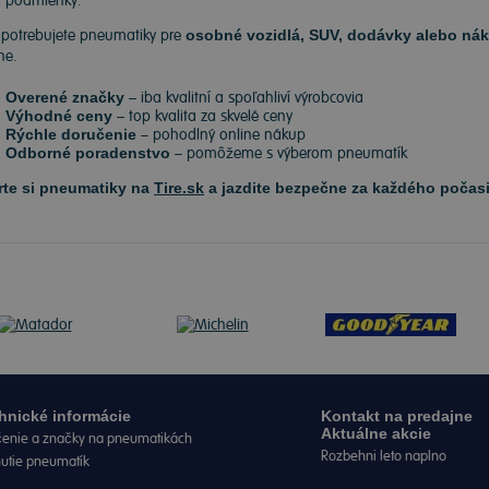
podmienky.
 potrebujete pneumatiky pre
osobné vozidlá, SUV, dodávky alebo nák
ne.
Overené značky
– iba kvalitní a spoľahliví výrobcovia
Výhodné ceny
– top kvalita za skvelé ceny
Rýchle doručenie
– pohodlný online nákup
Odborné poradenstvo
– pomôžeme s výberom pneumatík
rte si pneumatiky na
Tire.sk
a jazdite bezpečne za každého počasi
hnické informácie
Kontakt na predajne
Aktuálne akcie
enie a značky na pneumatikách
Rozbehni leto naplno
nutie pneumatík