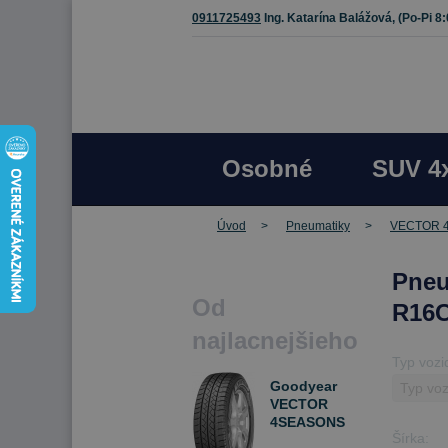
0911725493
Ing. Katarína Balážová,
(Po-Pi 8
Osobné
SUV 4
Úvod
Pneumatiky
VECTOR 
Pne
Od
R16C
najlacnejšieho
Typ vozi
Goodyear
VECTOR
4SEASONS
Šírka:
CARGO