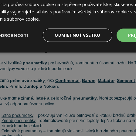
ita používa súbory cookie na zlepšenie používateľskej skúsenosti
,88 €
ality vyjadrujete súhlas s používaním všetkých súborov cookie v s
nia súborov cookie.
ODROBNOSTI
ODMIETNUŤ VŠETKO
PRI
neumatiky
e si kvalitné
pneumatiky
pre bezpečnú, komfortnú a úspornú jazdu. Na
ôzne typy vozidiel a jazdných podmienok.
kame
prémiové značky
, ako
Continental
,
Barum
,
Matador
,
Semperit
elin
,
Pirelli
,
Dunlop
a
Nokian
.
nuke máme
zimné, letné a celoročné pneumatiky
, ktoré zabezpečujú o
 valivý odpor pre úsporu paliva.
Letné pneumatiky
– poskytujú vynikajúcu priľnavosť a kratšiu brzdnú drá
Zimné pneumatiky
– optimalizované pre nízke teploty, lepšiu trakciu na 
zimných podmienkach.
Celoročné pneumatiky
– kombinujú vlastnosti letných a zimných pneumatík