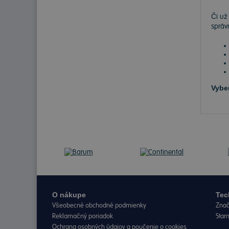
Či už
správ
Vybe
O nákupe
Tec
Všeobecné obchodné podmienky
Znač
Reklamačný poriadok
Star
Ochrana osobných údajov a poučenie o cookies