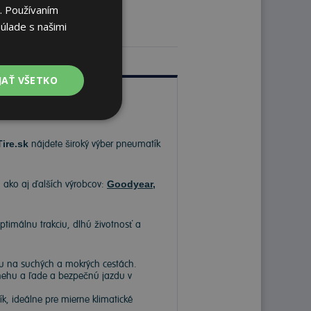
. Používaním
úlade s našimi
JAŤ VŠETKO
Tire.sk
nájdete široký výber pneumatík
, ako aj ďalších výrobcov:
Goodyear
,
ptimálnu trakciu, dlhú životnosť a
hu na suchých a mokrých cestách.
snehu a ľade a bezpečnú jazdu v
, ideálne pre mierne klimatické