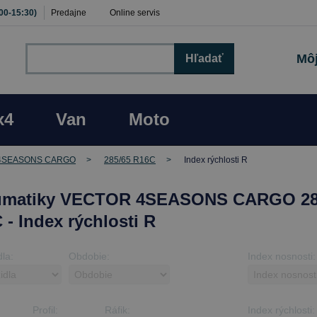
:00-15:30)
Predajne
Online servis
Môj
Hľadať
x4
Van
Moto
4SEASONS CARGO
285/65 R16C
Index rýchlosti R
umatiky VECTOR 4SEASONS CARGO 28
 - Index rýchlosti R
dla:
Obdobie:
Index nosnosti:
Profil:
Ráfik:
Index rýchlosti: