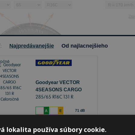
Zruš
ť:
Najpredávanejšie
Od najlacnejšieho
Goodyear VECTOR
4SEASONS CARGO
285/65 R16C 131 R
Celoročné
71 dB
A
E
je skladom
Sledovať naskladnenie
á lokalita používa súbory cookie.