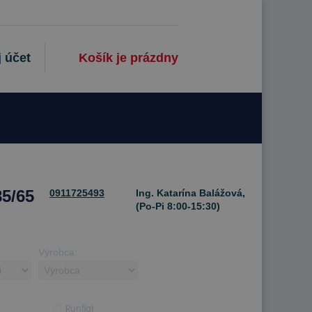
 účet
Košík je prázdny
5/65
0911725493
Ing. Katarína Balážová,
(Po-Pi 8:00-15:30)
Výrobca:
Runflat