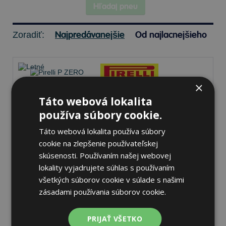
Hľadaj pneu
Najpredávanejšie
Od najlacnejšieho
Zoradiť:
×
Táto webová lokalita
Pirelli P ZERO PZ5
používa súbory cookie.
315/25 R22 101 Y Letné
Táto webová lokalita používa súbory
cookie na zlepšenie používateľskej
skúsenosti. Používaním našej webovej
lokality vyjadrujete súhlas s používaním
Nie je skladom
Sledovať naskladnenie
všetkých súborov cookie v súlade s našimi
359,45 €
zásadami používania súborov cookie.
PRIJAŤ VŠETKO