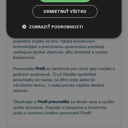
ODMIETNUŤ VŠETKO
Pneumatiky Pirelli – kvalita a
spoľahlivosť na každej ceste
ZOBRAZIŤ PODROBNOSTI
Vyberte si kvalitné
pneumatiky Pirelli
, ktoré patria medzi
popredné značky na trhu. Vďaka inovatívnym
technológiám a precíznemu spracovaniu ponúkajú
vynikajúce jazdné vlastnosti, dlhú životnosť a vysokú
bezpečnosť.
Pneumatiky
Pirelli
sú navrhnuté pre rôzne typy vozidiel a
jazdných podmienok. Či už hľadáte spoľahlivé
pneumatiky do mesta, na dlhé cesty alebo do
náročného terénu, v našej ponuke nájdete ideálne
riešenie.
Objednajte si
Pirelli pneumatiky
za skvelé ceny a využite
rýchle doručenie. Doprajte si bezpečnú a komfortnú
jazdu s overenou kvalitou pneumatík Pirelli!