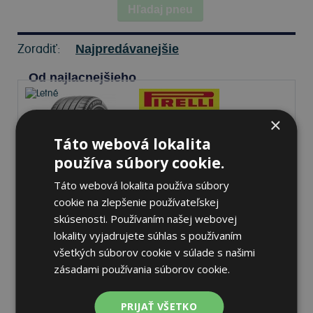
Hľadaj pneu
Zoradiť:
Najpredávanejšie
Od najlacnejšieho
×
Táto webová lokalita
Pirelli P ZERO PZ5
315/30 R23 111 Y Letné
používa súbory cookie.
Táto webová lokalita používa súbory
cookie na zlepšenie používateľskej
72 dB
A
C
skúsenosti. Používaním našej webovej
lokality vyjadrujete súhlas s používaním
Na sklade 2 ks
-
K odberu na predajni 11.8.2026
všetkých súborov cookie v súlade s našimi
K odberu na
17 pobočkách
zásadami používania súborov cookie.
576,92 €
Do košíka
ks
PRIJAŤ VŠETKO