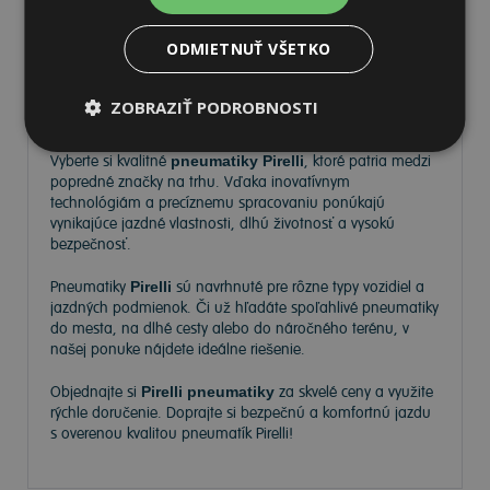
ODMIETNUŤ VŠETKO
Pneumatiky Pirelli – kvalita a
ZOBRAZIŤ PODROBNOSTI
spoľahlivosť na každej ceste
Vyberte si kvalitné
pneumatiky Pirelli
, ktoré patria medzi
popredné značky na trhu. Vďaka inovatívnym
technológiám a precíznemu spracovaniu ponúkajú
vynikajúce jazdné vlastnosti, dlhú životnosť a vysokú
bezpečnosť.
Pneumatiky
Pirelli
sú navrhnuté pre rôzne typy vozidiel a
jazdných podmienok. Či už hľadáte spoľahlivé pneumatiky
do mesta, na dlhé cesty alebo do náročného terénu, v
našej ponuke nájdete ideálne riešenie.
Objednajte si
Pirelli pneumatiky
za skvelé ceny a využite
rýchle doručenie. Doprajte si bezpečnú a komfortnú jazdu
s overenou kvalitou pneumatík Pirelli!