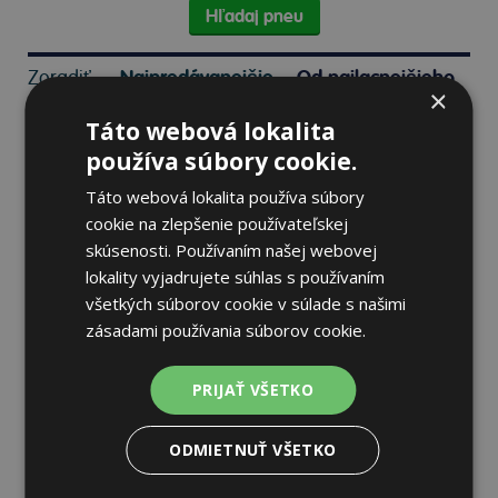
Hľadaj pneu
Zoradiť:
Najpredávanejšie
Od najlacnejšieho
×
Táto webová lokalita
používa súbory cookie.
Táto webová lokalita používa súbory
cookie na zlepšenie používateľskej
Pirelli P ZERO PZ5
skúsenosti. Používaním našej webovej
325/35 R23 111 Y Letné
lokality vyjadrujete súhlas s používaním
všetkých súborov cookie v súlade s našimi
zásadami používania súborov cookie.
72 dB
A
C
Na sklade 20 ks
-
K odberu na predajni 13.8.2026
PRIJAŤ VŠETKO
K odberu na
17 pobočkách
333,87 €
Do košíka
ODMIETNUŤ VŠETKO
ks