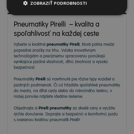
ZOBRAZIŤ PODROBNOSTI
Pneumatiky Pirelli – kvalita a
spoľahlivosť na každej ceste
Vyberte si kvalitné
pneumatiky Pirelli
, ktoré patria medzi
popredné značky na trhu. Vďaka inovatívnym
technológiám a precíznemu spracovaniu ponúkajú
vynikajúce jazdné vlastnosti, dlhú životnosť a vysokú
bezpečnosť.
Pneumatiky
Pirelli
sú navrhnuté pre rôzne typy vozidiel a
jazdných podmienok. Či už hľadáte spoľahlivé pneumatiky
do mesta, na dlhé cesty alebo do náročného terénu, v
našej ponuke nájdete ideálne riešenie.
Objednajte si
Pirelli pneumatiky
za skvelé ceny a využite
rýchle doručenie. Doprajte si bezpečnú a komfortnú jazdu
s overenou kvalitou pneumatík Pirelli!