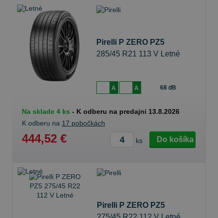
Pirelli P ZERO PZ5
285/45 R21 113 V Letné
68 dB
A
A
Na sklade 4 ks
-
K odberu na predajni 13.8.2026
K odberu na
17 pobočkách
444,52 €
Do košíka
ks
Pirelli P ZERO PZ5
275/45 R22 112 V Letné