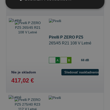
282,70 €
Pirelli P ZERO PZ5
265/45 R21 108 V Letné
68 dB
A
B
Nie je skladom
Sledovať naskladnenie
417,02 €