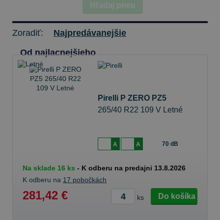
Hľadaj pneu
Zoradiť:
Najpredávanejšie
Od najlacnejšieho
Pirelli P ZERO PZ5
265/40 R22 109 V Letné
70 dB
A
A
Na sklade 16 ks
-
K odberu na predajni 13.8.2026
K odberu na
17 pobočkách
281,42 €
Do košíka
ks