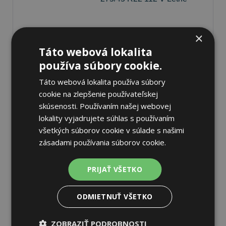
70 dB
×
B
A
Táto webová lokalita
Nie je skladom
Sledovať naskladnenie
používa súbory cookie.
276,31 €
Táto webová lokalita používa súbory
cookie na zlepšenie používateľskej
skúsenosti. Používaním našej webovej
lokality vyjadrujete súhlas s používaním
všetkých súborov cookie v súlade s našimi
zásadami používania súborov cookie.
Pirelli P ZERO PZ5
255/45 R21 106 V Letné
PRIJAŤ VŠETKO
70 dB
B
A
ODMIETNUŤ VŠETKO
Nie je skladom
Sledovať naskladnenie
ZOBRAZIŤ PODROBNOSTI