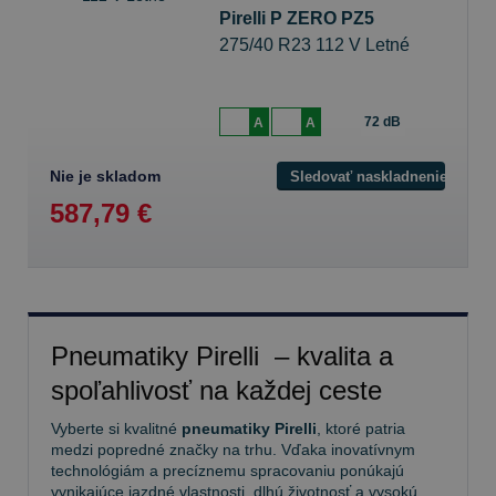
Pirelli P ZERO PZ5
275/40 R23 112 V Letné
72 dB
A
A
Nie je skladom
Sledovať naskladnenie
587,79 €
Pneumatiky Pirelli – kvalita a
spoľahlivosť na každej ceste
Vyberte si kvalitné
pneumatiky Pirelli
, ktoré patria
medzi popredné značky na trhu. Vďaka inovatívnym
technológiám a precíznemu spracovaniu ponúkajú
vynikajúce jazdné vlastnosti, dlhú životnosť a vysokú