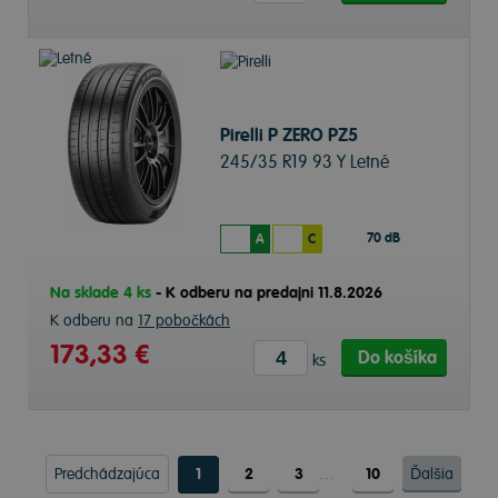
Pirelli P ZERO PZ5
245/35 R19 93 Y Letné
70 dB
A
C
Na sklade 4 ks
-
K odberu na predajni 11.8.2026
K odberu na
17 pobočkách
173,33 €
Do košíka
ks
Predchádzajúca
1
2
3
…
10
Ďalšia