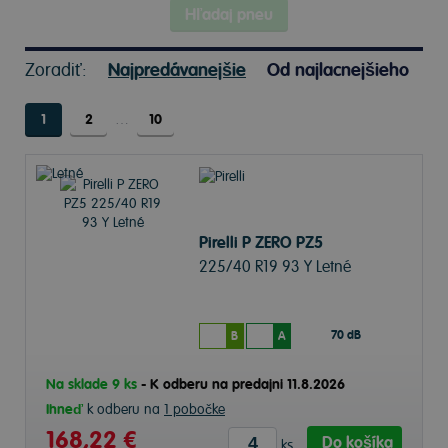
Hľadaj pneu
Zoradiť:
Najpredávanejšie
Od najlacnejšieho
1
2
…
10
Pirelli P ZERO PZ5
225/40 R19 93 Y Letné
70 dB
B
A
Na sklade 9 ks
-
K odberu na predajni 11.8.2026
Ihneď
k odberu na
1 pobočke
168,22 €
Do košíka
ks