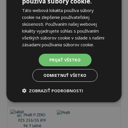
používa súbory cookie.
Táto webová lokalita používa súbory
cookie na zlepšenie používateľskej
skúsenosti. Používaním našej webovej
lokality vyjadrujete súhlas s používaním
Pirelli P ZERO PZ5
všetkých súborov cookie v súlade s našimi
235/35 R19 91 Y Letné
zásadami používania súborov cookie.
PRIJAŤ VŠETKO
71 dB
A
D
ODMIETNUŤ VŠETKO
Na sklade 3 ks
-
K odberu na predajni 11.8.2026
K odberu na
17 pobočkách
ZOBRAZIŤ PODROBNOSTI
140,07 €
Do košíka
ks