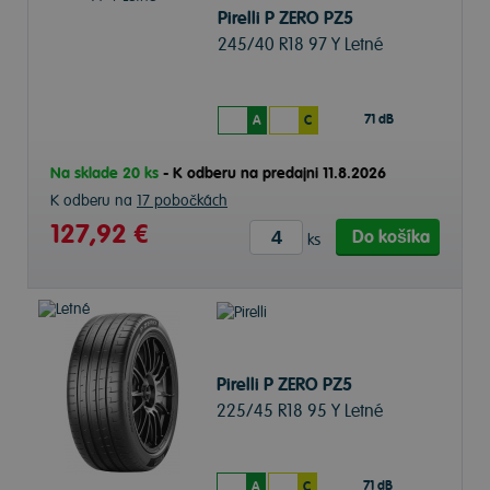
Pirelli P ZERO PZ5
245/40 R18 97 Y Letné
71 dB
A
C
Na sklade 20 ks
-
K odberu na predajni 11.8.2026
K odberu na
17 pobočkách
127,92 €
Do košíka
ks
Pirelli P ZERO PZ5
225/45 R18 95 Y Letné
71 dB
A
C