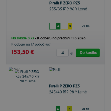
Pirelli P ZERO PZ5
255/35 R19 96 Y Letné
72 dB
A
D
Na sklade 3 ks
-
K odberu na predajni 11.8.2026
K odberu na
17 pobočkách
153,50 €
Do košíka
ks
Pirelli P ZERO PZ5
245/40 R19 98 Y Letné
70 dB
A
C