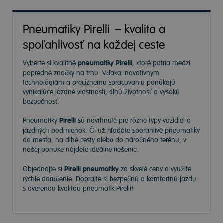
Pneumatiky Pirelli – kvalita a
spoľahlivosť na každej ceste
Vyberte si kvalitné
pneumatiky Pirelli
, ktoré patria medzi
popredné značky na trhu. Vďaka inovatívnym
technológiám a precíznemu spracovaniu ponúkajú
vynikajúce jazdné vlastnosti, dlhú životnosť a vysokú
bezpečnosť.
Pneumatiky
Pirelli
sú navrhnuté pre rôzne typy vozidiel a
jazdných podmienok. Či už hľadáte spoľahlivé pneumatiky
do mesta, na dlhé cesty alebo do náročného terénu, v
našej ponuke nájdete ideálne riešenie.
Objednajte si
Pirelli pneumatiky
za skvelé ceny a využite
rýchle doručenie. Doprajte si bezpečnú a komfortnú jazdu
s overenou kvalitou pneumatík Pirelli!