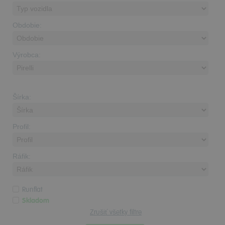
Obdobie:
Výrobca:
Šírka:
Profil:
Ráfik:
Runflat
Skladom
Zrušiť všetky filtre