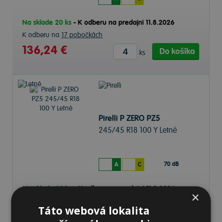
Na sklade 20 ks
-
K odberu na predajni 11.8.2026
K odberu na
17 pobočkách
136,24 €
Do košíka
ks
Pirelli P ZERO PZ5
245/45 R18 100 Y Letné
70 dB
A
C
Na sklade 20 ks
-
K odberu na predajni 11.8.2026
×
K odberu na
17 pobočkách
Táto webová lokalita
137,51 €
Do košíka
ks