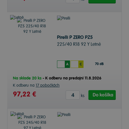
Pirelli P ZERO PZ5
225/40 R18 92 Y Letné
70 dB
A
C
Na sklade 20 ks
-
K odberu na predajni 11.8.2026
K odberu na
17 pobočkách
97,22 €
Do košíka
ks