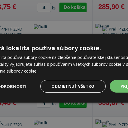
,75 €
285,90 €
Do košíka
ks
Pirelli P ZERO PZ5
á lokalita používa súbory cookie.
315/40 R21 111 Y Letné
ita používa súbory cookie na zlepšenie používateľskej skúsenosti
ality vyjadrujete súhlas s používaním všetkých súborov cookie v s
nia súborov cookie.
71 dB
A
C
ODROBNOSTI
ODMIETNUŤ VŠETKO
PRI
klade 3 ks
-
K odberu na predajni 13.8.2026
Na sklade 20 k
beru na
17 pobočkách
K odberu na
17 
,45 €
333,87 €
Do košíka
ks