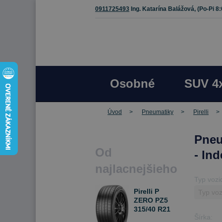
0911725493
Ing. Katarína Balážová,
(Po-Pi 8
Osobné
SUV 4
Úvod
Pneumatiky
Pirelli
Pneu
Od
- In
najlacnejšieho
Typ vozi
Pirelli P
ZERO PZ5
315/40 R21
Šírka:
111 Y Letné