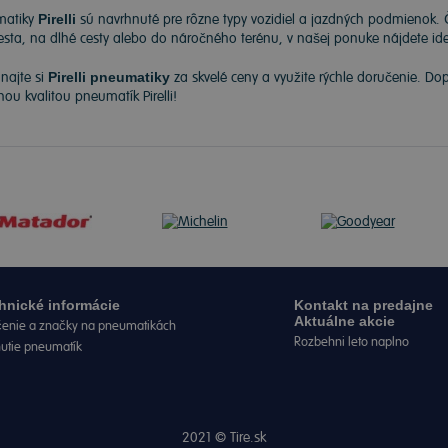
matiky
Pirelli
sú navrhnuté pre rôzne typy vozidiel a jazdných podmienok. 
sta, na dlhé cesty alebo do náročného terénu, v našej ponuke nájdete ide
najte si
Pirelli pneumatiky
za skvelé ceny a využite rýchle doručenie. Do
nou kvalitou pneumatík Pirelli!
hnické informácie
Kontakt na predajne
Aktuálne akcie
enie a značky na pneumatikách
Rozbehni leto naplno
nutie pneumatík
2021 ©
Tire.sk