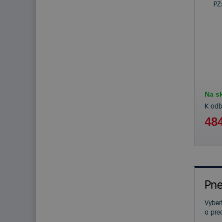
Na s
K od
484
Pne
Vybert
a pre