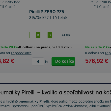
Pirelli P ZERO PZ5
315/35 R22 111 Y Letné
74 dB
B
B
klade 20 ks
-
K odberu na predajni 13.8.2026
Na sklade 2 ks
-
beru na
17 pobočkách
K odberu na
17 
,82 €
576,92 €
Do košíka
ks
umatiky Pirelli – kvalita a spoľahlivosť na ka
e si kvalitné
pneumatiky Pirelli
, ktoré patria medzi popredné značky na
cíznemu spracovaniu ponúkajú vynikajúce jazdné vlastnosti, dlhú životnos