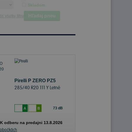
Skladom
Hľadaj pneu
iť všetky filtre
Pirelli P ZERO PZ5
285/40 R20 111 Y Letné
73 dB
A
B
K odberu na predajni 13.8.2026
pobočkách