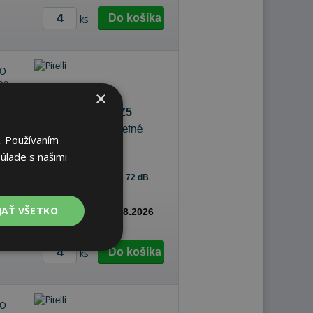
Do košíka
ks
×
Pirelli P ZERO PZ5
325/35 R23 111 Y Letné
. Používaním
úlade s našimi
72 dB
A
C
JAŤ VŠETKO
s
-
K odberu na predajni 13.8.2026
pobočkách
Do košíka
ks