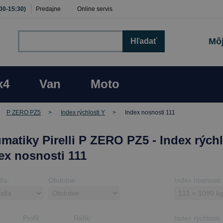
:00-15:30)
Predajne
Online servis
Môj
Hľadať
x4
Van
Moto
P ZERO PZ5
Index rýchlosti Y
Index nosnosti 111
matiky Pirelli P ZERO PZ5 - Index rýchl
dex nosnosti 111
dla:
Obdobie:
Index nosnosti:
Profil:
Ráfik:
Index rýchlosti: