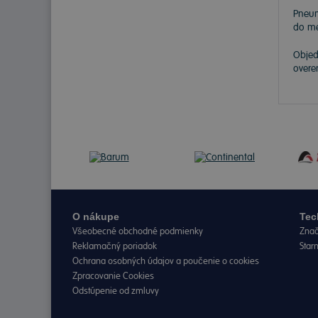
Pneu
do me
Objed
overe
O nákupe
Tec
Všeobecné obchodné podmienky
Znač
Reklamačný poriadok
Star
Ochrana osobných údajov a poučenie o cookies
Zpracovanie Cookies
Odstúpenie od zmluvy