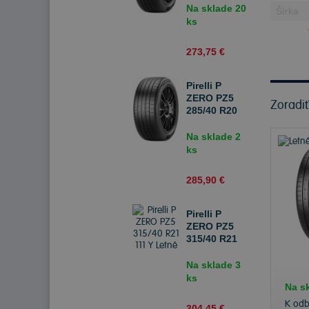
Na sklade 20
ks
273,75 €
Pirelli P
ZERO PZ5
Zoradi
285/40 R20
111 Y Letné
Na sklade 2
ks
285,90 €
Pirelli P
ZERO PZ5
315/40 R21
111 Y Letné
Na sklade 3
ks
Na s
K od
304,45 €