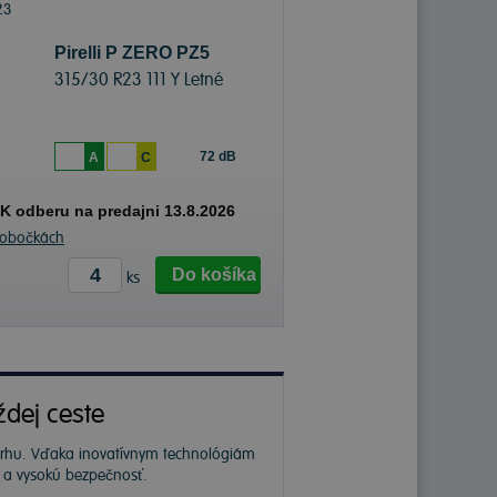
Pirelli P ZERO PZ5
315/30 R23 111 Y Letné
72 dB
A
C
K odberu na predajni 13.8.2026
pobočkách
Do košíka
ks
ždej ceste
 trhu. Vďaka inovatívnym technológiám
ť a vysokú bezpečnosť.