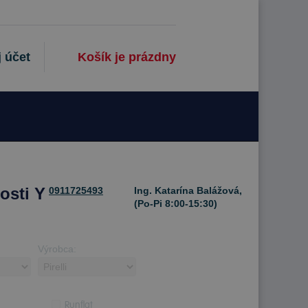
 účet
Košík je prázdny
osti Y
0911725493
Ing. Katarína Balážová,
(Po-Pi 8:00-15:30)
Výrobca:
Runflat