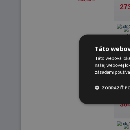
273
Táto webov
Táto webová lokal
našej webovej lok
zásadami používa
ZOBRAZIŤ P
Na s
K od
304