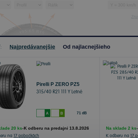
Zruš
ť:
Najpredávanejšie
Od najlacnejšieho
Pirelli P ZERO PZ5
315/40 R21 111 Y Letné
71 dB
A
B
klade 20 ks
-
K odberu na predajni 13.8.2026
Na sklade 2 ks
-
beru na
17 pobočkách
K odberu na
17 