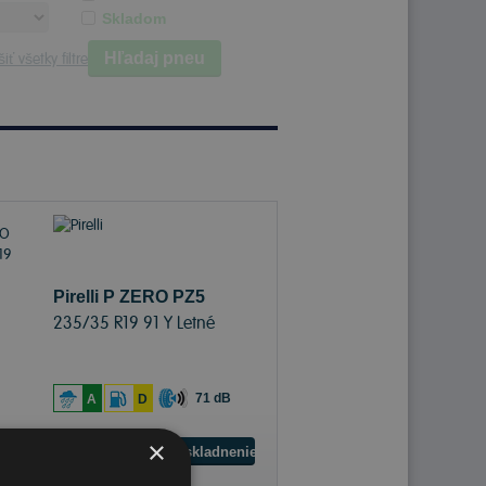
Skladom
Hľadaj pneu
iť všetky filtre
Pirelli P ZERO PZ5
235/35 R19 91 Y Letné
71 dB
A
D
×
Sledovať naskladnenie