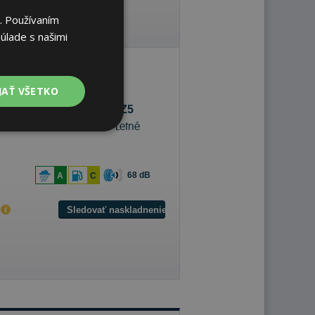
. Používaním
úlade s našimi
JAŤ VŠETKO
Pirelli P ZERO PZ5
255/30 R19 91 Y Letné
68 dB
A
C
m
Sledovať naskladnenie