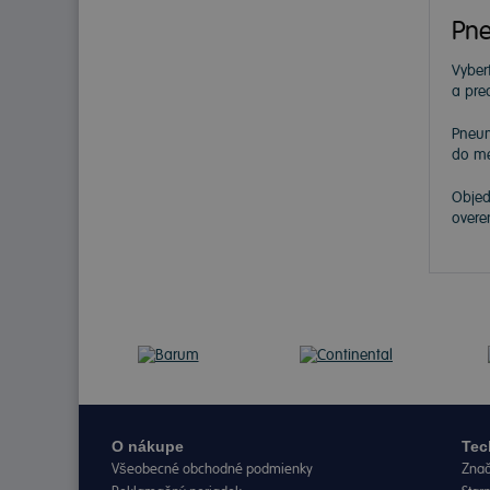
Pne
Vybert
a pre
Pneu
do me
Objed
overe
O nákupe
Tec
Všeobecné obchodné podmienky
Znač