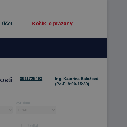
 účet
Košík je prázdny
osti
0911725493
Ing. Katarína Balážová,
(Po-Pi 8:00-15:30)
Výrobca:
Runflat