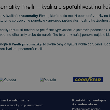
umatiky Pirelli – kvalita a spoľahlivosť na ka
e si kvalitné
pneumatiky Pirelli
, ktoré patria medzi popredné značky na
cíznemu spracovaniu ponúkajú vynikajúce jazdné vlastnosti, dlhú životnos
matiky
Pirelli
sú navrhnuté pre rôzne typy vozidiel a jazdných podmienok. 
sta, na dlhé cesty alebo do náročného terénu, v našej ponuke nájdete ide
najte si
Pirelli pneumatiky
za skvelé ceny a využite rýchle doručenie. Do
nou kvalitou pneumatík Pirelli!
hnické informácie
Kontakt na predajne
Aktuálne akcie
enie a značky na pneumatikách
Rozbehni leto naplno