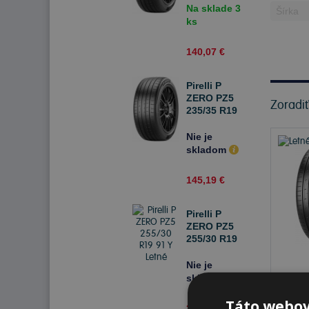
Na sklade 3
ks
140,07 €
Pirelli P
ZERO PZ5
Zoradi
235/35 R19
91 Y Letné
Nie je
skladom
145,19 €
Pirelli P
ZERO PZ5
255/30 R19
91 Y Letné
Nie je
skladom
Na s
Táto webov
K od
245,61 €