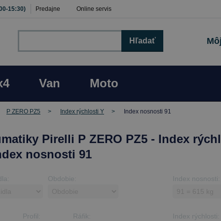
:00-15:30)
Predajne
Online servis
Môj
Hľadať
x4
Van
Moto
P ZERO PZ5
Index rýchlosti Y
Index nosnosti 91
matiky Pirelli P ZERO PZ5 - Index rýchl
Index nosnosti 91
dla:
Obdobie:
Index nosnosti:
Profil:
Ráfik:
Index rýchlosti: