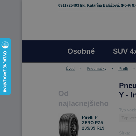
0911725493
Ing. Katarína Balážová,
(Po-Pi 8
Osobné
SUV 4
Úvod
Pneumatiky
Pirelli
Pneu
Od
Y - 
najlacnejšieho
Typ vozi
Pirelli P
ZERO PZ5
235/35 R19
Šírka:
91 Y Letné