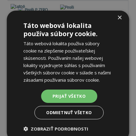
×
Táto webová lokalita
Pirelli P ZERO PZ5
používa súbory cookie.
285/30 R20 99 Y Letné
Táto webová lokalita používa súbory
cookie na zlepšenie používateľskej
73 dB
B
D
skúsenosti. Používaním našej webovej
lokality vyjadrujete súhlas s používaním
Na sklade 1 ks
-
K odberu na predajni 13.8.2026
všetkých súborov cookie v súlade s našimi
K odberu na
17 pobočkách
zásadami používania súborov cookie.
276,31 €
Do košíka
ks
PRIJAŤ VŠETKO
ODMIETNUŤ VŠETKO
ZOBRAZIŤ PODROBNOSTI
Pirelli P ZERO PZ5