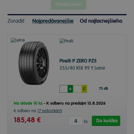
Hľadaj pneu
Zoradiť:
Najpredávanejšie
Od najlacnejšieho
Pirelli P ZERO PZ5
255/40 R18 99 Y Letné
73 dB
A
C
Na sklade 10 ks
-
K odberu na predajni 13.8.2026
K odberu na
17 pobočkách
185,48 €
Do košíka
ks