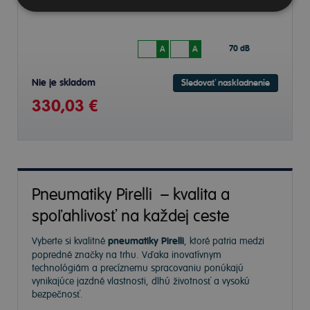
255/35 R22 99 Y Letné
70 dB
A
A
Nie je skladom
Sledovať naskladnenie
330,03 €
Pneumatiky Pirelli – kvalita a
spoľahlivosť na každej ceste
Vyberte si kvalitné
pneumatiky Pirelli
, ktoré patria medzi
popredné značky na trhu. Vďaka inovatívnym
technológiám a precíznemu spracovaniu ponúkajú
vynikajúce jazdné vlastnosti, dlhú životnosť a vysokú
bezpečnosť.