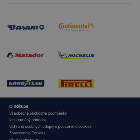
O nákupe
Všeobecné obchodné podmienky
Reklamačný poriadok
Ochrana osobných údajov a poučenie o cookies
Zpracovanie Cookies
Odstúpenie od zmluvy