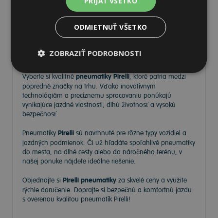
PRIJAŤ VŠETKO
ODMIETNUŤ VŠETKO
Pneumatiky Pirelli – kvalita a
ZOBRAZIŤ PODROBNOSTI
spoľahlivosť na každej ceste
Vyberte si kvalitné
pneumatiky Pirelli
, ktoré patria medzi
popredné značky na trhu. Vďaka inovatívnym
technológiám a precíznemu spracovaniu ponúkajú
vynikajúce jazdné vlastnosti, dlhú životnosť a vysokú
bezpečnosť.
Pneumatiky
Pirelli
sú navrhnuté pre rôzne typy vozidiel a
jazdných podmienok. Či už hľadáte spoľahlivé pneumatiky
do mesta, na dlhé cesty alebo do náročného terénu, v
našej ponuke nájdete ideálne riešenie.
Objednajte si
Pirelli pneumatiky
za skvelé ceny a využite
rýchle doručenie. Doprajte si bezpečnú a komfortnú jazdu
s overenou kvalitou pneumatík Pirelli!