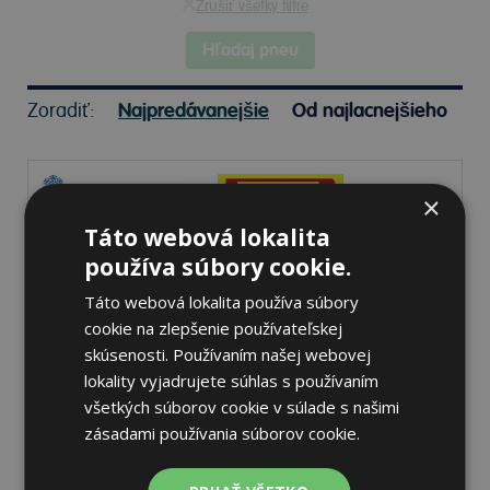
Zrušiť všetky filtre
Hľadaj pneu
Zoradiť:
Najpredávanejšie
Od najlacnejšieho
×
Táto webová lokalita
Pirelli P ZERO WINTER 2
používa súbory cookie.
235/40 R18 95 V Zimné
Táto webová lokalita používa súbory
cookie na zlepšenie používateľskej
skúsenosti. Používaním našej webovej
72 dB
A
C
lokality vyjadrujete súhlas s používaním
všetkých súborov cookie v súlade s našimi
Nie je skladom
Sledovať naskladnenie
zásadami používania súborov cookie.
188,68 €