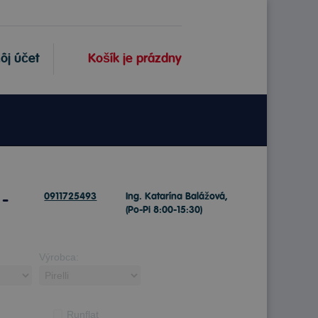
ôj účet
Košík je prázdny
 -
0911725493
Ing. Katarína Balážová,
(Po-Pi 8:00-15:30)
Výrobca:
Runflat