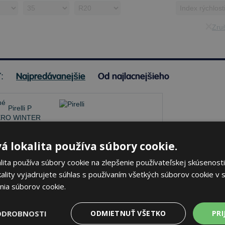
Zruš
Najpredávanejšie
Od najlacnejšieho
ť:
Pirelli P ZERO WINTER 2
á lokalita používa súbory cookie.
245/35 R20 95 W Zimné
ita používa súbory cookie na zlepšenie používateľskej skúsenosti
ality vyjadrujete súhlas s používaním všetkých súborov cookie v s
70 dB
A
C
nia súborov cookie.
lade 20 ks
-
K odberu na predajni 11.8.2026
ODROBNOSTI
ODMIETNUŤ VŠETKO
PRI
beru na
17 pobočkách