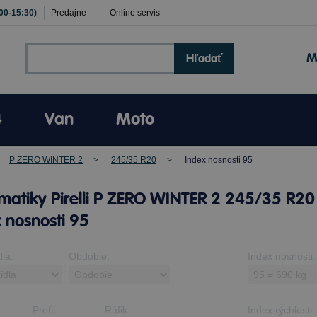
:00-15:30)
Predajne
Online servis
M
Hľadať
4
Van
Moto
P ZERO WINTER 2
245/35 R20
Index nosnosti 95
atiky Pirelli P ZERO WINTER 2 245/35 R20
 nosnosti 95
dla:
Obdobie:
Index nosnosti:
Profil:
Ráfik:
Index rýchlosti: