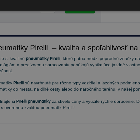
8,74 €
Do košíka
ks
umatiky Pirelli – kvalita a spoľahlivosť na
te si kvalitné
pneumatiky Pirelli
, ktoré patria medzi popredné značky n
ológiám a precíznemu spracovaniu ponúkajú vynikajúce jazdné vlastnos
ečnosť.
matiky
Pirelli
sú navrhnuté pre rôzne typy vozidiel a jazdných podmienok
atiky do mesta, na dlhé cesty alebo do náročného terénu, v našej pon
najte si
Pirelli pneumatiky
za skvelé ceny a využite rýchle doručenie. 
 s overenou kvalitou pneumatík Pirelli!