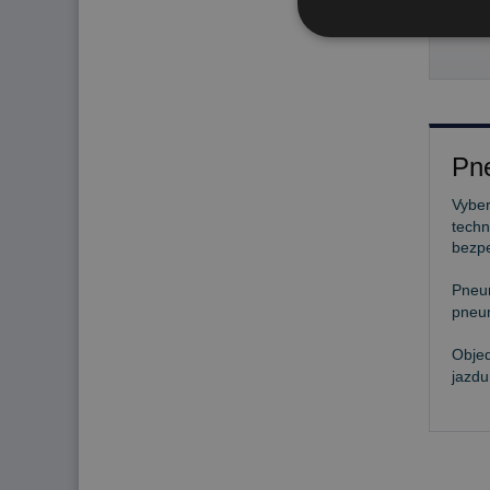
32
Pne
Vyber
techn
bezp
Pneu
pneum
Objed
jazdu