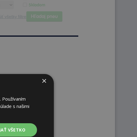
Skladom
Hľadaj pneu
iť všetky filtre
×
. Používaním
úlade s našimi
JAŤ VŠETKO