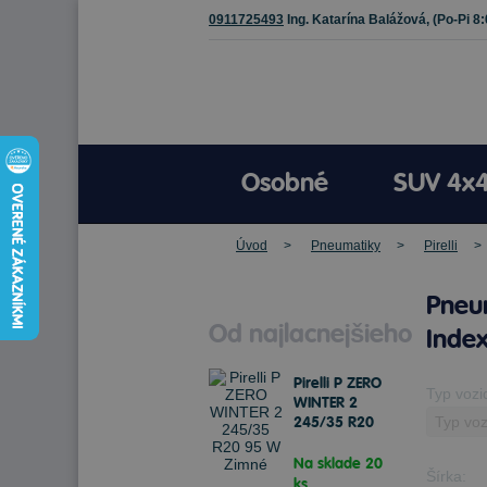
0911725493
Ing. Katarína Balážová,
(Po-Pi 8
Osobné
SUV 4x
Úvod
Pneumatiky
Pirelli
Pneum
Od najlacnejšieho
Index
Pirelli P ZERO
Typ vozi
WINTER 2
245/35 R20
95 W Zimné
Na sklade 20
Šírka:
ks