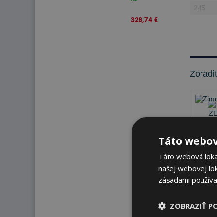
328,74 €
Zoradi
Táto webov
Táto webová lokal
našej webovej lok
zásadami používa
Na sk
ZOBRAZIŤ P
K od