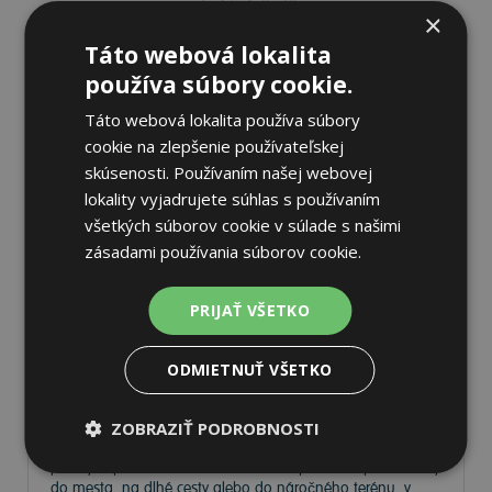
Zrušiť všetky filtre
×
Táto webová lokalita
Hľadaj pneu
používa súbory cookie.
Zoradiť:
Najpredávanejšie
Táto webová lokalita používa súbory
cookie na zlepšenie používateľskej
Od najlacnejšieho
skúsenosti. Používaním našej webovej
lokality vyjadrujete súhlas s používaním
všetkých súborov cookie v súlade s našimi
Pneumatiky – kvalita a
zásadami používania súborov cookie.
spoľahlivosť na každej ceste
PRIJAŤ VŠETKO
Vyberte si kvalitné
pneumatiky
, ktoré patria medzi
popredné značky na trhu. Vďaka inovatívnym
technológiám a precíznemu spracovaniu ponúkajú
ODMIETNUŤ VŠETKO
vynikajúce jazdné vlastnosti, dlhú životnosť a vysokú
bezpečnosť.
ZOBRAZIŤ PODROBNOSTI
Pneumatiky
sú navrhnuté pre rôzne typy vozidiel a
jazdných podmienok. Či už hľadáte spoľahlivé pneumatiky
do mesta, na dlhé cesty alebo do náročného terénu, v