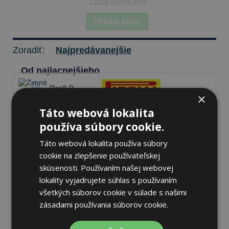
Zrušiť všetky filtre
Hľadaj pneu
Zoradiť:
Najpredávanejšie
Od najlacnejšieho
×
Táto webová lokalita
Pirelli P ZERO WINTER 2
používa súbory cookie.
255/35 R19 96 V Zimné
Táto webová lokalita používa súbory
cookie na zlepšenie používateľskej
70 dB
skúsenosti. Používaním našej webovej
A
C
lokality vyjadrujete súhlas s používaním
Na sklade 20+ ks
-
K odberu na predajni 12.8.2026
všetkých súborov cookie v súlade s našimi
K odberu na
17 pobočkách
zásadami používania súborov cookie.
242,38 €
Do košíka
ks