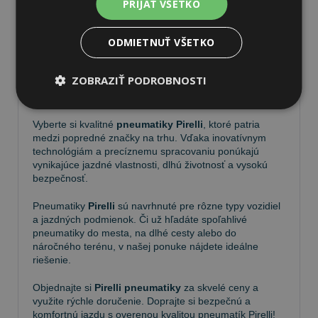
PRIJAŤ VŠETKO
ODMIETNUŤ VŠETKO
Pneumatiky Pirelli – kvalita a
ZOBRAZIŤ PODROBNOSTI
spoľahlivosť na každej ceste
Vyberte si kvalitné
pneumatiky Pirelli
, ktoré patria
medzi popredné značky na trhu. Vďaka inovatívnym
technológiám a precíznemu spracovaniu ponúkajú
vynikajúce jazdné vlastnosti, dlhú životnosť a vysokú
bezpečnosť.
Pneumatiky
Pirelli
sú navrhnuté pre rôzne typy vozidiel
a jazdných podmienok. Či už hľadáte spoľahlivé
pneumatiky do mesta, na dlhé cesty alebo do
náročného terénu, v našej ponuke nájdete ideálne
riešenie.
Objednajte si
Pirelli pneumatiky
za skvelé ceny a
využite rýchle doručenie. Doprajte si bezpečnú a
komfortnú jazdu s overenou kvalitou pneumatík Pirelli!