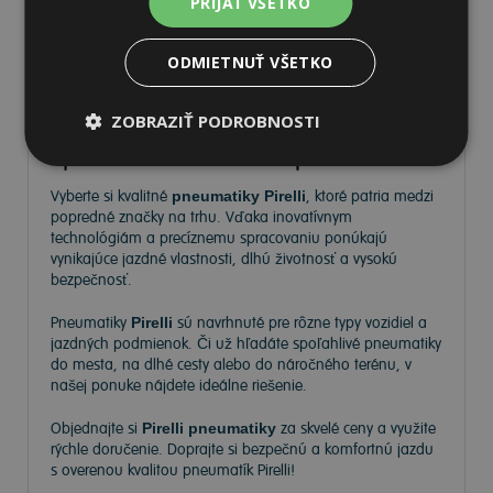
PRIJAŤ VŠETKO
ODMIETNUŤ VŠETKO
Pneumatiky Pirelli – kvalita a
ZOBRAZIŤ PODROBNOSTI
spoľahlivosť na každej ceste
Vyberte si kvalitné
pneumatiky Pirelli
, ktoré patria medzi
popredné značky na trhu. Vďaka inovatívnym
technológiám a precíznemu spracovaniu ponúkajú
vynikajúce jazdné vlastnosti, dlhú životnosť a vysokú
bezpečnosť.
Pneumatiky
Pirelli
sú navrhnuté pre rôzne typy vozidiel a
jazdných podmienok. Či už hľadáte spoľahlivé pneumatiky
do mesta, na dlhé cesty alebo do náročného terénu, v
našej ponuke nájdete ideálne riešenie.
Objednajte si
Pirelli pneumatiky
za skvelé ceny a využite
rýchle doručenie. Doprajte si bezpečnú a komfortnú jazdu
s overenou kvalitou pneumatík Pirelli!