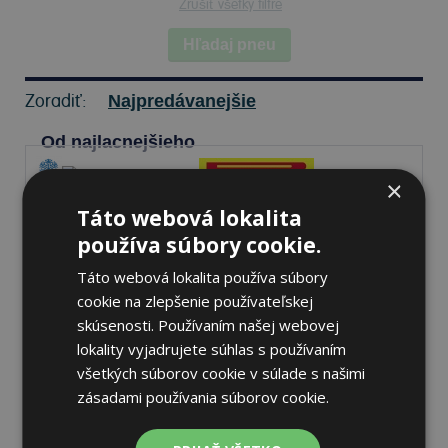
Zrušiť všetky filtre
Hľadaj pneu
Zoradiť:
Najpredávanejšie
Od najlacnejšieho
×
Táto webová lokalita
Pirelli P ZERO WINTER 2
používa súbory cookie.
255/35 R20 97 W Zimné
Táto webová lokalita používa súbory
cookie na zlepšenie používateľskej
skúsenosti. Používaním našej webovej
70 dB
A
C
lokality vyjadrujete súhlas s používaním
všetkých súborov cookie v súlade s našimi
Na sklade 20 ks
-
K odberu na predajni 12.8.2026
zásadami používania súborov cookie.
K odberu na
17 pobočkách
298,26 €
Do košíka
ks