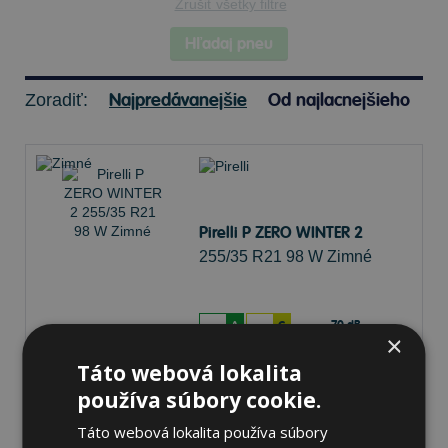
Zrušiť všetky filtre
Hľadaj pneu
Najpredávanejšie
Od najlacnejšieho
Zoradiť:
Pirelli P ZERO WINTER 2
255/35 R21 98 W Zimné
70 dB
A
C
×
Táto webová lokalita
Nie je skladom
Sledovať naskladnenie
používa súbory cookie.
307,70 €
Táto webová lokalita používa súbory