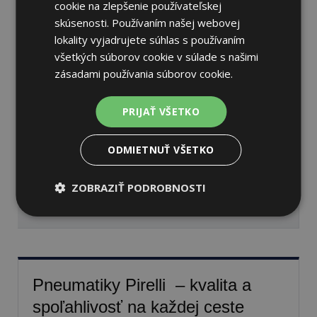
cookie na zlepšenie používateľskej
skúsenosti. Používaním našej webovej
lokality vyjadrujete súhlas s používaním
všetkých súborov cookie v súlade s našimi
Pirelli P ZERO WINTER 2
zásadami používania súborov cookie.
255/35 R21 98 W Zimné
PRIJAŤ VŠETKO
70 dB
A
C
ODMIETNUŤ VŠETKO
Nie je skladom
Sledovať naskladnenie
ZOBRAZIŤ PODROBNOSTI
355,59 €
Pneumatiky Pirelli – kvalita a
spoľahlivosť na každej ceste