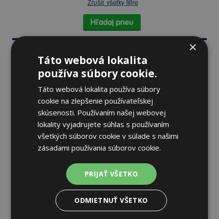
Zrušiť všetky filtre
Hľadaj pneu
×
Zoradiť:
Najpredávanejšie
Od najlacnejšieho
Táto webová lokalita
používa súbory cookie.
Táto webová lokalita používa súbory
cookie na zlepšenie používateľskej
skúsenosti. Používaním našej webovej
Pirelli P ZERO WINTER 2
lokality vyjadrujete súhlas s používaním
255/45 R19 104 W Zimné
všetkých súborov cookie v súlade s našimi
zásadami používania súborov cookie.
70 dB
A
C
PRIJAŤ VŠETKO
Nie je skladom
Sledovať naskladnenie
264,88 €
ODMIETNUŤ VŠETKO