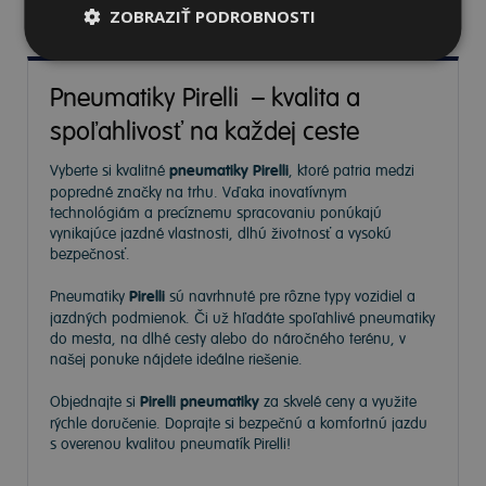
ZOBRAZIŤ PODROBNOSTI
Pneumatiky Pirelli – kvalita a
spoľahlivosť na každej ceste
Vyberte si kvalitné
pneumatiky Pirelli
, ktoré patria medzi
popredné značky na trhu. Vďaka inovatívnym
technológiám a precíznemu spracovaniu ponúkajú
vynikajúce jazdné vlastnosti, dlhú životnosť a vysokú
bezpečnosť.
Pneumatiky
Pirelli
sú navrhnuté pre rôzne typy vozidiel a
jazdných podmienok. Či už hľadáte spoľahlivé pneumatiky
do mesta, na dlhé cesty alebo do náročného terénu, v
našej ponuke nájdete ideálne riešenie.
Objednajte si
Pirelli pneumatiky
za skvelé ceny a využite
rýchle doručenie. Doprajte si bezpečnú a komfortnú jazdu
s overenou kvalitou pneumatík Pirelli!