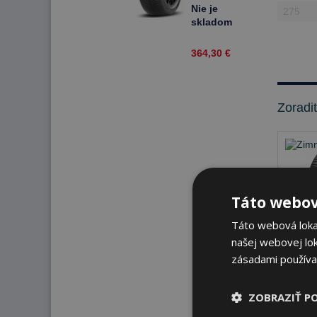
97 W Zimné
Nie je
skladom
364,30 €
Zoradi
Táto webov
Táto webová lokal
našej webovej lok
zásadami používa
Nie 
ZOBRAZIŤ P