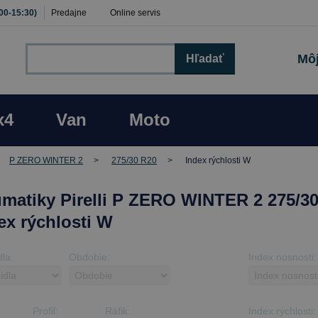
:00-15:30)
Predajne
Online servis
Môj
Hľadať
x4
Van
Moto
P ZERO WINTER 2
275/30 R20
Index rýchlosti W
matiky Pirelli P ZERO WINTER 2 275/3
dex rýchlosti W
dla:
Obdobie:
Index nosnosti:
Profil:
Ráfik:
Index rýchlosti: