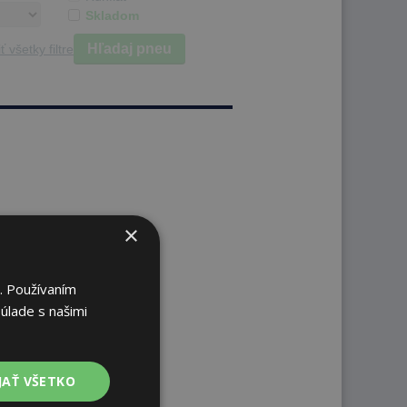
Skladom
Hľadaj pneu
ť všetky filtre
×
. Používaním
úlade s našimi
JAŤ VŠETKO