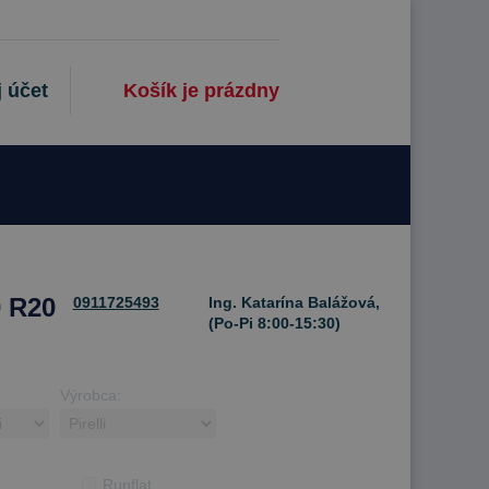
 účet
Košík je prázdny
0 R20
0911725493
Ing. Katarína Balážová,
(Po-Pi 8:00-15:30)
Výrobca:
Runflat