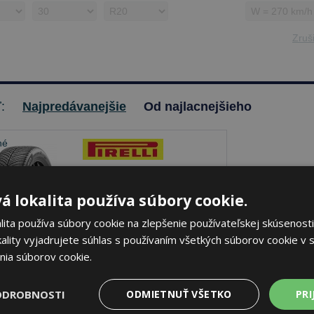
Zruši
ť:
Najpredávanejšie
Od najlacnejšieho
Pirelli P ZERO WINTER
á lokalita používa súbory cookie.
2
ita používa súbory cookie na zlepšenie používateľskej skúsenosti
275/30 R20 97 W Zimné
ality vyjadrujete súhlas s používaním všetkých súborov cookie v s
nia súborov cookie.
70 dB
A
C
je skladom
Sledovať naskladnenie
ODROBNOSTI
ODMIETNUŤ VŠETKO
PRI