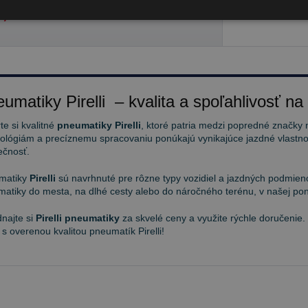
,30 €
umatiky Pirelli – kvalita a spoľahlivosť na
te si kvalitné
pneumatiky Pirelli
, ktoré patria medzi popredné značky 
ológiám a precíznemu spracovaniu ponúkajú vynikajúce jazdné vlastnos
ečnosť.
matiky
Pirelli
sú navrhnuté pre rôzne typy vozidiel a jazdných podmieno
atiky do mesta, na dlhé cesty alebo do náročného terénu, v našej pon
najte si
Pirelli pneumatiky
za skvelé ceny a využite rýchle doručenie.
 s overenou kvalitou pneumatík Pirelli!