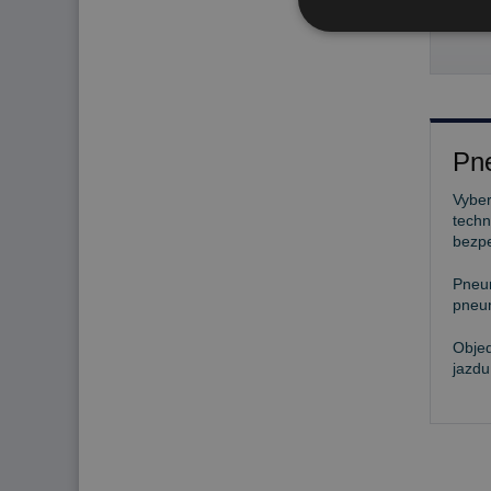
364
Pne
Vyber
techn
bezp
Pneu
pneum
Objed
jazdu