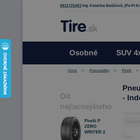
0911725493
Ing. Katarína Balážová,
(Po-Pi 8
Osobné
SUV 4
Úvod
Pneumatiky
Pirelli
Pneu
Od
- In
najlacnejšieho
Typ vozi
Pirelli P
ZERO
WINTER 2
Šírka:
275/30 R20