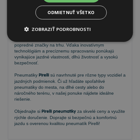
ODMIETNUŤ VŠETKO
Pneumatiky Pirelli – kvalita a
spoľahlivosť na každej ceste
ZOBRAZIŤ PODROBNOSTI
Vyberte si kvalitné
pneumatiky Pirelli
, ktoré patria medzi
popredné značky na trhu. Vďaka inovatívnym
technológiám a precíznemu spracovaniu ponúkajú
vynikajúce jazdné vlastnosti, dlhú životnosť a vysokú
bezpečnosť.
Pneumatiky
Pirelli
sú navrhnuté pre rôzne typy vozidiel a
jazdných podmienok. Či už hľadáte spoľahlivé
pneumatiky do mesta, na dlhé cesty alebo do
náročného terénu, v našej ponuke nájdete ideálne
riešenie.
Objednajte si
Pirelli pneumatiky
za skvelé ceny a využite
rýchle doručenie. Doprajte si bezpečnú a komfortnú
jazdu s overenou kvalitou pneumatík Pirelli!