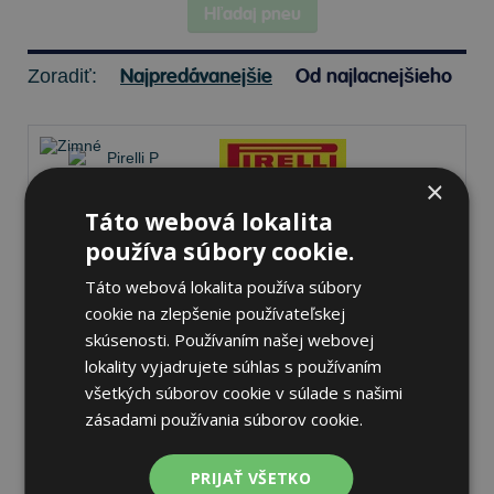
Hľadaj pneu
Najpredávanejšie
Od najlacnejšieho
Zoradiť:
×
Táto webová lokalita
Pirelli P ZERO WINTER 2
používa súbory cookie.
275/30 R21 98 W Zimné
Táto webová lokalita používa súbory
cookie na zlepšenie používateľskej
71 dB
A
C
skúsenosti. Používaním našej webovej
lokality vyjadrujete súhlas s používaním
Nie je skladom
Sledovať naskladnenie
všetkých súborov cookie v súlade s našimi
412,20 €
zásadami používania súborov cookie.
PRIJAŤ VŠETKO