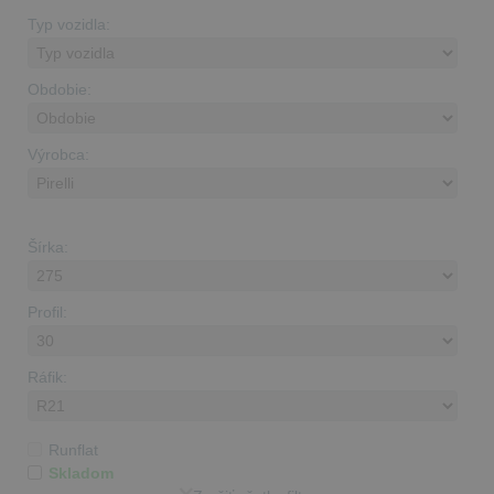
Typ vozidla:
Obdobie:
Výrobca:
Šírka:
Profil:
Ráfik:
Runflat
Skladom