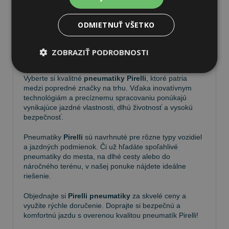
ODMIETNUŤ VŠETKO
Pneumatiky Pirelli – kvalita a
ZOBRAZIŤ PODROBNOSTI
spoľahlivosť na každej ceste
Vyberte si kvalitné
pneumatiky Pirelli
, ktoré patria
medzi popredné značky na trhu. Vďaka inovatívnym
technológiám a precíznemu spracovaniu ponúkajú
vynikajúce jazdné vlastnosti, dlhú životnosť a vysokú
bezpečnosť.
Pneumatiky
Pirelli
sú navrhnuté pre rôzne typy vozidiel
a jazdných podmienok. Či už hľadáte spoľahlivé
pneumatiky do mesta, na dlhé cesty alebo do
náročného terénu, v našej ponuke nájdete ideálne
riešenie.
Objednajte si
Pirelli pneumatiky
za skvelé ceny a
využite rýchle doručenie. Doprajte si bezpečnú a
komfortnú jazdu s overenou kvalitou pneumatík Pirelli!