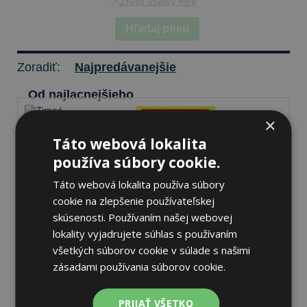
Zrušiť všetky filtre
Hľadaj pneu
Zoradiť:
Najpredávanejšie
Od najlacnejšieho
×
Táto webová lokalita
Pirelli P ZERO WINTER 2
používa súbory cookie.
275/30 R21 98 W Zimné
Táto webová lokalita používa súbory
cookie na zlepšenie používateľskej
skúsenosti. Používaním našej webovej
71 dB
A
C
lokality vyjadrujete súhlas s používaním
všetkých súborov cookie v súlade s našimi
Nie je skladom
Sledovať naskladnenie
zásadami používania súborov cookie.
412,20 €
PRIJAŤ VŠETKO