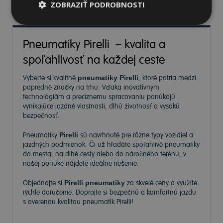
ZOBRAZIŤ PODROBNOSTI
Pneumatiky Pirelli – kvalita a
spoľahlivosť na každej ceste
Vyberte si kvalitné
pneumatiky Pirelli
, ktoré patria medzi
popredné značky na trhu. Vďaka inovatívnym
technológiám a precíznemu spracovaniu ponúkajú
vynikajúce jazdné vlastnosti, dlhú životnosť a vysokú
bezpečnosť.
Pneumatiky
Pirelli
sú navrhnuté pre rôzne typy vozidiel a
jazdných podmienok. Či už hľadáte spoľahlivé pneumatiky
do mesta, na dlhé cesty alebo do náročného terénu, v
našej ponuke nájdete ideálne riešenie.
Objednajte si
Pirelli pneumatiky
za skvelé ceny a využite
rýchle doručenie. Doprajte si bezpečnú a komfortnú jazdu
s overenou kvalitou pneumatík Pirelli!