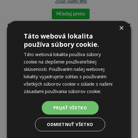
Zrušiť všetky filtre
Hľadaj pneu
×
Zoradiť:
Najpredávanejšie
Táto webová lokalita
používa súbory cookie.
Od najlacnejšieho
Táto webová lokalita používa súbory
cookie na zlepšenie používateľskej
skúsenosti. Používaním našej webovej
Pirelli P ZERO WINTER 2
lokality vyjadrujete súhlas s používaním
275/40 R20 109 V Zimné
všetkých súborov cookie v súlade s našimi
zásadami používania súborov cookie.
71 dB
A
C
PRIJAŤ VŠETKO
Nie je skladom
Sledovať naskladnenie
ODMIETNUŤ VŠETKO
304,07 €