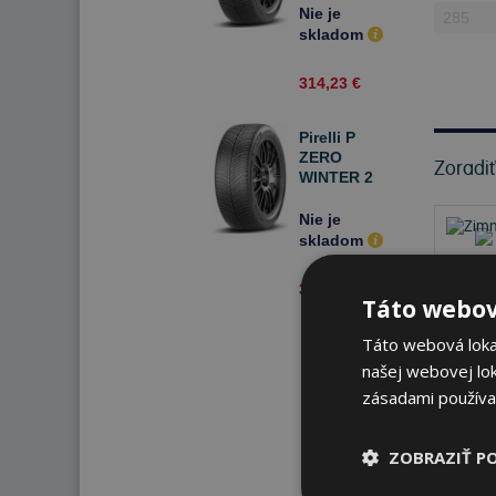
108 V Zimné
Nie je
skladom
314,23 €
Pirelli P
ZERO
Zoradi
WINTER 2
285/40 R20
108 V Zimné
Nie je
skladom
314,23 €
Táto webov
Táto webová lokal
našej webovej lok
zásadami používa
ZOBRAZIŤ P
Nie 