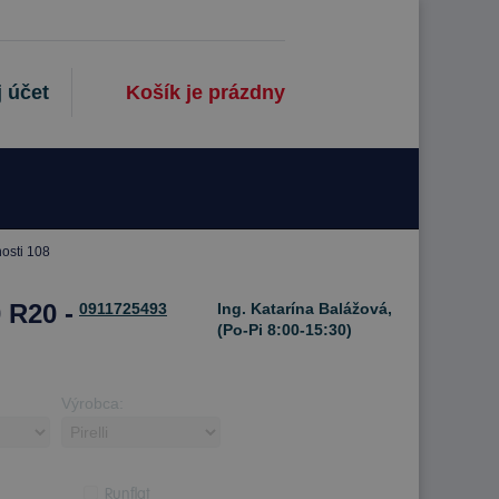
 účet
Košík je prázdny
osti 108
 R20 -
0911725493
Ing. Katarína Balážová,
(Po-Pi 8:00-15:30)
Výrobca:
Runflat