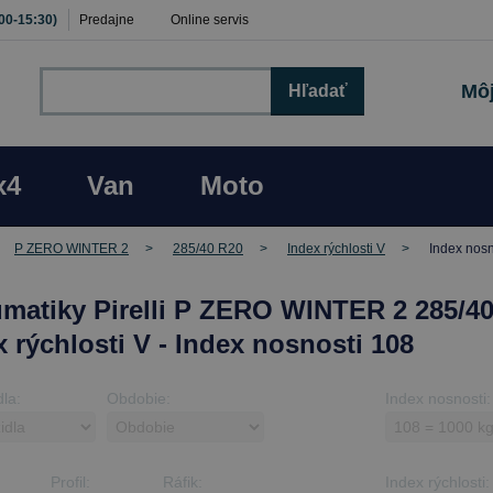
:00-15:30)
Predajne
Online servis
Môj
Hľadať
x4
Van
Moto
P ZERO WINTER 2
285/40 R20
Index rýchlosti V
Index nosn
matiky Pirelli P ZERO WINTER 2 285/40
x rýchlosti V - Index nosnosti 108
dla:
Obdobie:
Index nosnosti:
Profil:
Ráfik:
Index rýchlosti: