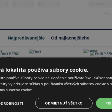
Zruš
ť:
Najpredávanejšie
Od najlacnejšieho
á lokalita používa súbory cookie.
Pirelli P ZERO WINTER
2
ita používa súbory cookie na zlepšenie používateľskej skúsenosti
285/40 R20 108 V Zimné
ality vyjadrujete súhlas s používaním všetkých súborov cookie v s
nia súborov cookie.
71 dB
A
C
ODROBNOSTI
ODMIETNUŤ VŠETKO
PRI
je skladom
Nie je skladom
Sledovať naskladnenie