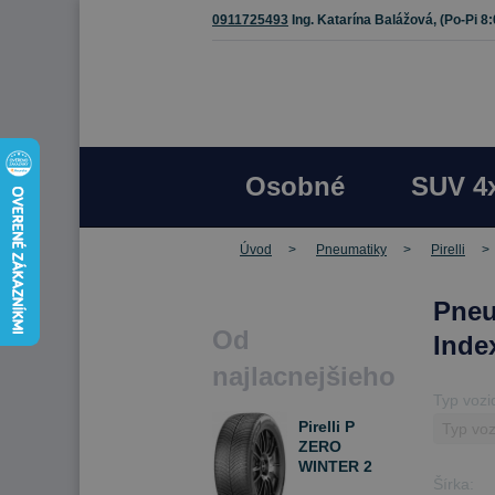
0911725493
Ing. Katarína Balážová,
(Po-Pi 8
Osobné
SUV 4
Úvod
Pneumatiky
Pirelli
Pneu
Od
Inde
najlacnejšieho
Typ vozi
Pirelli P
ZERO
WINTER 2
Šírka:
285/40 R20