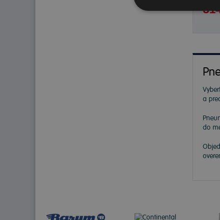
314
Pne
Vybert
a pre
Pneu
do me
Objed
overe