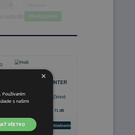
Skladom
Hľadaj pneu
iť všetky filtre
×
Pirelli P ZERO WINTER
2
. Používaním
285/40 R20 108 V Zimné
úlade s našimi
71 dB
B
A
JAŤ VŠETKO
Sledovať naskladnenie