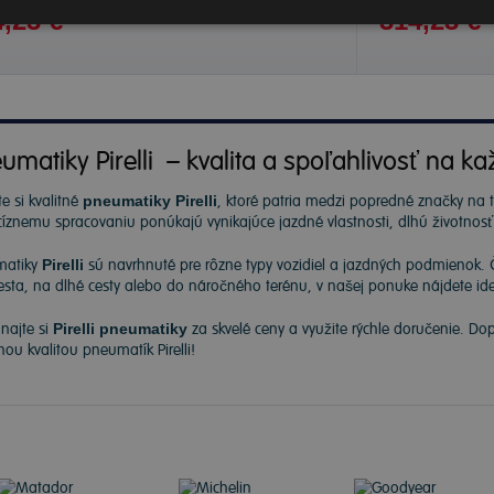
,23 €
314,23 €
umatiky Pirelli – kvalita a spoľahlivosť na ka
e si kvalitné
pneumatiky Pirelli
, ktoré patria medzi popredné značky na
cíznemu spracovaniu ponúkajú vynikajúce jazdné vlastnosti, dlhú životnos
matiky
Pirelli
sú navrhnuté pre rôzne typy vozidiel a jazdných podmienok. 
sta, na dlhé cesty alebo do náročného terénu, v našej ponuke nájdete ide
najte si
Pirelli pneumatiky
za skvelé ceny a využite rýchle doručenie. Do
nou kvalitou pneumatík Pirelli!