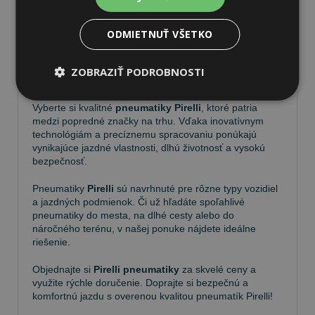
ODMIETNUŤ VŠETKO
Pneumatiky Pirelli – kvalita a
ZOBRAZIŤ PODROBNOSTI
spoľahlivosť na každej ceste
Vyberte si kvalitné
pneumatiky Pirelli
, ktoré patria
medzi popredné značky na trhu. Vďaka inovatívnym
technológiám a precíznemu spracovaniu ponúkajú
vynikajúce jazdné vlastnosti, dlhú životnosť a vysokú
bezpečnosť.
Pneumatiky
Pirelli
sú navrhnuté pre rôzne typy vozidiel
a jazdných podmienok. Či už hľadáte spoľahlivé
pneumatiky do mesta, na dlhé cesty alebo do
náročného terénu, v našej ponuke nájdete ideálne
riešenie.
Objednajte si
Pirelli pneumatiky
za skvelé ceny a
využite rýchle doručenie. Doprajte si bezpečnú a
komfortnú jazdu s overenou kvalitou pneumatík Pirelli!