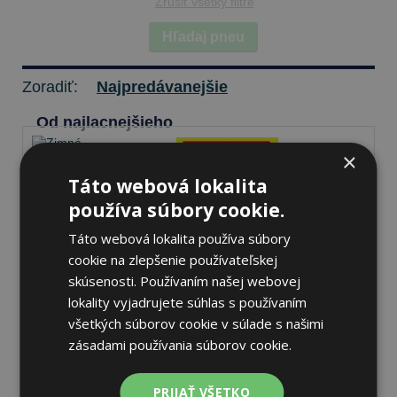
Zrušiť všetky filtre
Hľadaj pneu
Zoradiť:
Najpredávanejšie
Od najlacnejšieho
×
Táto webová lokalita
Pirelli P ZERO WINTER 2
používa súbory cookie.
295/30 R19 100 V Zimné
Táto webová lokalita používa súbory
cookie na zlepšenie používateľskej
skúsenosti. Používaním našej webovej
72 dB
A
C
lokality vyjadrujete súhlas s používaním
všetkých súborov cookie v súlade s našimi
Nie je skladom
Sledovať naskladnenie
zásadami používania súborov cookie.
350,51 €
PRIJAŤ VŠETKO