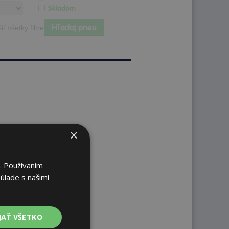
Skladom
Hľadaj pneu
iť všetky filtre
×
. Používaním
úlade s našimi
JAŤ VŠETKO