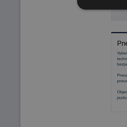
40
Pne
Vyber
techn
bezp
Pneu
pneum
Objed
jazdu