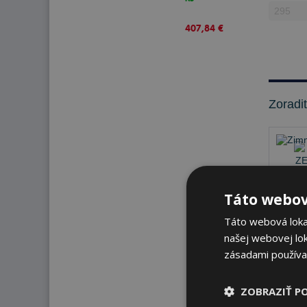
407,84 €
Zoradi
Táto webov
Táto webová lokal
našej webovej lok
zásadami používa
Na sk
ZOBRAZIŤ P
K od