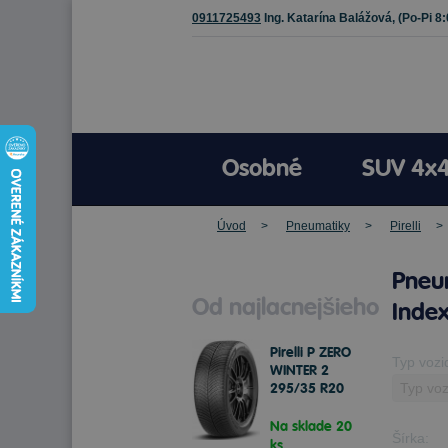
0911725493
Ing. Katarína Balážová,
(Po-Pi 8
Osobné
SUV 4x
Úvod
Pneumatiky
Pirelli
Pneum
Od najlacnejšieho
Index
Pirelli P ZERO
Typ vozi
WINTER 2
295/35 R20
105 V Zimné
Na sklade 20
Šírka:
ks