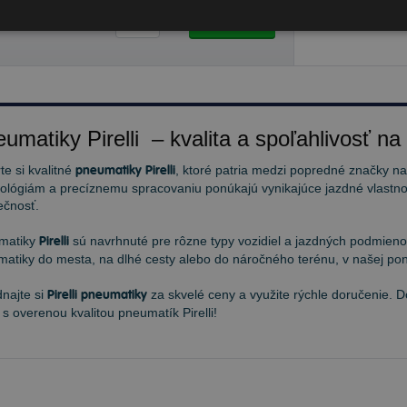
7,84 €
Do košíka
ks
umatiky Pirelli – kvalita a spoľahlivosť na
te si kvalitné
pneumatiky Pirelli
, ktoré patria medzi popredné značky n
ológiám a precíznemu spracovaniu ponúkajú vynikajúce jazdné vlastnos
ečnosť.
matiky
Pirelli
sú navrhnuté pre rôzne typy vozidiel a jazdných podmienok
atiky do mesta, na dlhé cesty alebo do náročného terénu, v našej pon
najte si
Pirelli pneumatiky
za skvelé ceny a využite rýchle doručenie. 
 s overenou kvalitou pneumatík Pirelli!