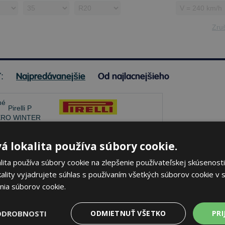
Zruš
Najpredávanejšie
Od najlacnejšieho
ť:
Pirelli P ZERO WINTER 2
á lokalita používa súbory cookie.
295/35 R20 105 V Zimné
ita používa súbory cookie na zlepšenie používateľskej skúsenosti
ality vyjadrujete súhlas s používaním všetkých súborov cookie v s
72 dB
A
C
nia súborov cookie.
lade 20 ks
-
K odberu na predajni 12.8.2026
ODROBNOSTI
ODMIETNUŤ VŠETKO
PRI
beru na
17 pobočkách