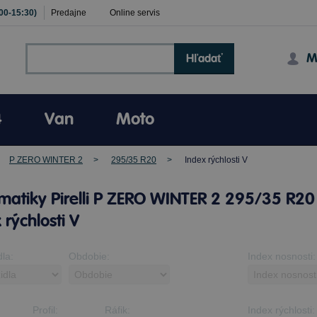
:00-15:30)
Predajne
Online servis
M
Hľadať
4
Van
Moto
P ZERO WINTER 2
295/35 R20
Index rýchlosti V
atiky Pirelli P ZERO WINTER 2 295/35 R20
 rýchlosti V
dla:
Obdobie:
Index nosnosti:
Profil:
Ráfik:
Index rýchlosti: