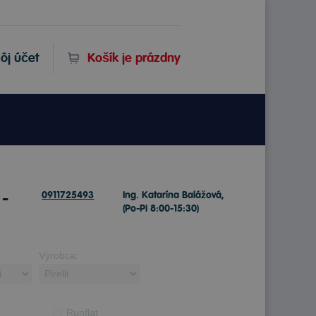
ôj účet
Košík je prázdny
 -
0911725493
Ing. Katarína Balážová,
(Po-Pi 8:00-15:30)
Výrobca:
Runflat