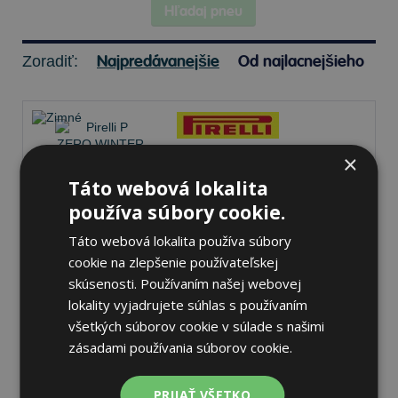
Hľadaj pneu
Najpredávanejšie
Od najlacnejšieho
Zoradiť:
×
Pirelli P ZERO WINTER 2
Táto webová lokalita
305/35 R20 107 W Zimné
používa súbory cookie.
Táto webová lokalita používa súbory
cookie na zlepšenie používateľskej
72 dB
A
C
skúsenosti. Používaním našej webovej
lokality vyjadrujete súhlas s používaním
Na sklade 20 ks
-
K odberu na predajni 12.8.2026
všetkých súborov cookie v súlade s našimi
K odberu na
17 pobočkách
zásadami používania súborov cookie.
576,21 €
Do košíka
ks
PRIJAŤ VŠETKO