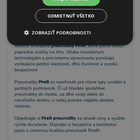
ODMIETNUŤ VŠETKO
Pneumatiky Pirelli – kvalita a
ZOBRAZIŤ PODROBNOSTI
spoľahlivosť na každej ceste
Vyberte si kvalitné
pneumatiky Pirelli
, ktoré patria medzi
popredné značky na trhu. Vďaka inovatívnym
technológiám a precíznemu spracovaniu ponúkajú
vynikajúce jazdné vlastnosti, dlhú životnosť a vysokú
bezpečnosť.
Pneumatiky
Pirelli
sú navrhnuté pre rôzne typy vozidiel a
jazdných podmienok. Či už hľadáte spoľahlivé
pneumatiky do mesta, na dlhé cesty alebo do
náročného terénu, v našej ponuke nájdete ideálne
riešenie.
Objednajte si
Pirelli pneumatiky
za skvelé ceny a využite
rýchle doručenie. Doprajte si bezpečnú a komfortnú
jazdu s overenou kvalitou pneumatík Pirelli!