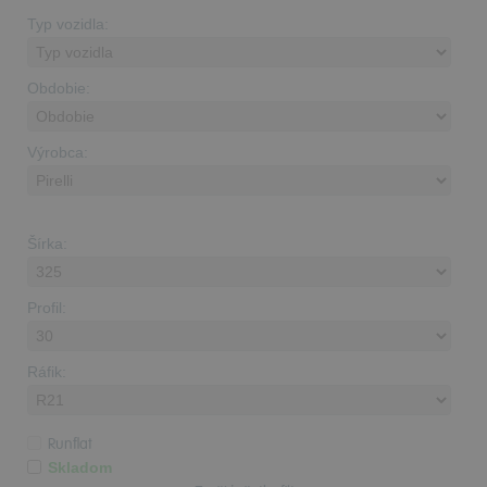
Typ vozidla:
Obdobie:
Výrobca:
Šírka:
Profil:
Ráfik:
Runflat
Skladom