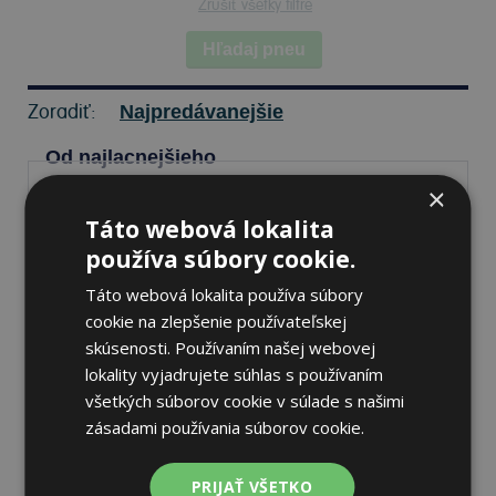
Zrušiť všetky filtre
Hľadaj pneu
Zoradiť:
Najpredávanejšie
Od najlacnejšieho
×
Táto webová lokalita
používa súbory cookie.
Pirelli P ZERO WINTER 2
325/30 R21 108 W Zimné
Táto webová lokalita používa súbory
cookie na zlepšenie používateľskej
skúsenosti. Používaním našej webovej
71 dB
A
C
lokality vyjadrujete súhlas s používaním
všetkých súborov cookie v súlade s našimi
Nie je skladom
Sledovať naskladnenie
zásadami používania súborov cookie.
616,12 €
PRIJAŤ VŠETKO