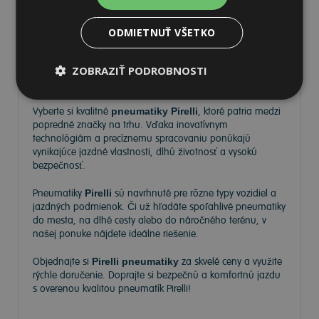
ODMIETNUŤ VŠETKO
Pneumatiky Pirelli – kvalita a
ZOBRAZIŤ PODROBNOSTI
spoľahlivosť na každej ceste
Vyberte si kvalitné
pneumatiky Pirelli
, ktoré patria medzi
popredné značky na trhu. Vďaka inovatívnym
technológiám a precíznemu spracovaniu ponúkajú
vynikajúce jazdné vlastnosti, dlhú životnosť a vysokú
bezpečnosť.
Pneumatiky
Pirelli
sú navrhnuté pre rôzne typy vozidiel a
jazdných podmienok. Či už hľadáte spoľahlivé pneumatiky
do mesta, na dlhé cesty alebo do náročného terénu, v
našej ponuke nájdete ideálne riešenie.
Objednajte si
Pirelli pneumatiky
za skvelé ceny a využite
rýchle doručenie. Doprajte si bezpečnú a komfortnú jazdu
s overenou kvalitou pneumatík Pirelli!