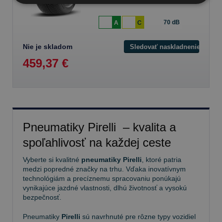
70 dB
A
C
Nie je skladom
Sledovať naskladnenie
459,37 €
Pneumatiky Pirelli – kvalita a
spoľahlivosť na každej ceste
Vyberte si kvalitné
pneumatiky Pirelli
, ktoré patria
medzi popredné značky na trhu. Vďaka inovatívnym
technológiám a precíznemu spracovaniu ponúkajú
vynikajúce jazdné vlastnosti, dlhú životnosť a vysokú
bezpečnosť.
Pneumatiky
Pirelli
sú navrhnuté pre rôzne typy vozidiel