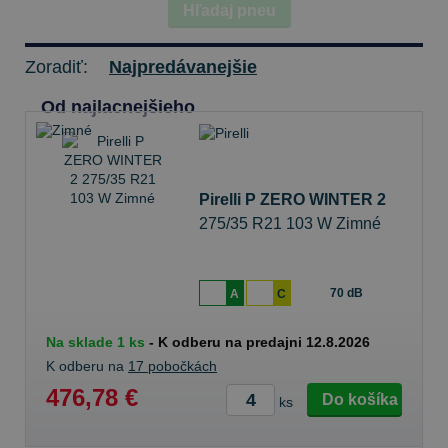
Hľadaj pneu
Zoradiť:
Najpredávanejšie
Od najlacnejšieho
Pirelli P ZERO WINTER 2
275/35 R21 103 W Zimné
70 dB
A
C
Na sklade 1 ks
-
K odberu na predajni 12.8.2026
K odberu na
17 pobočkách
476,78 €
Do košíka
ks