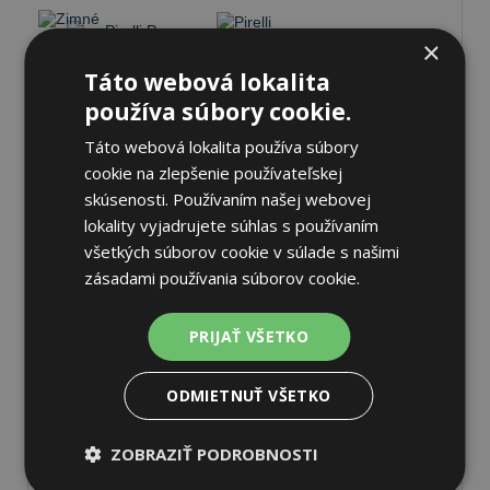
×
Táto webová lokalita
Pirelli P ZERO WINTER 2
používa súbory cookie.
235/50 R19 103 V Zimné
Táto webová lokalita používa súbory
cookie na zlepšenie používateľskej
skúsenosti. Používaním našej webovej
69 dB
C
C
lokality vyjadrujete súhlas s používaním
všetkých súborov cookie v súlade s našimi
Nie je skladom
Sledovať naskladnenie
zásadami používania súborov cookie.
285,20 €
PRIJAŤ VŠETKO
ODMIETNUŤ VŠETKO
Pirelli P ZERO WINTER 2
ZOBRAZIŤ PODROBNOSTI
275/35 R21 103 W Zimné