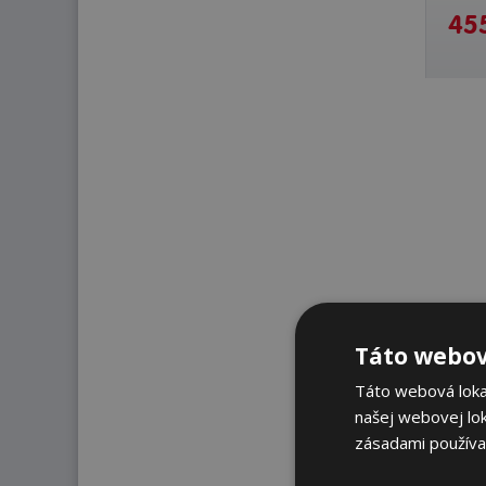
455
Táto webov
Táto webová lokal
našej webovej lok
zásadami používa