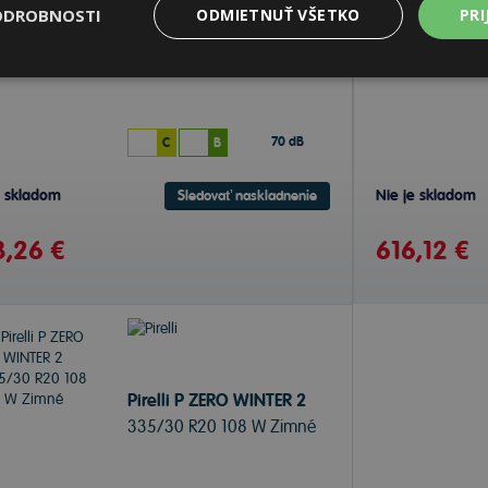
ODROBNOSTI
ODMIETNUŤ VŠETKO
PRI
Pirelli P ZERO WINTER 2
255/45 R20 108 H Zimné
70 dB
C
B
e skladom
Nie je skladom
Sledovať naskladnenie
,26 €
616,12 €
Pirelli P ZERO WINTER 2
335/30 R20 108 W Zimné