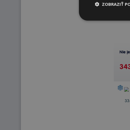
ZOBRAZIŤ P
Nie j
343