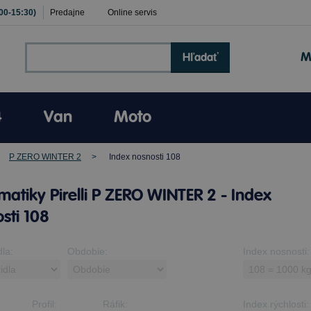
:00-15:30)
Predajne
Online servis
M
Hľadať
4
Van
Moto
P ZERO WINTER 2
Index nosnosti 108
atiky Pirelli P ZERO WINTER 2 - Index
sti 108
dla:
Obdobie:
Index nosnosti:
Profil:
Ráfik:
Index rýchlosti: