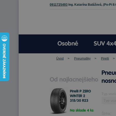
0911725493
Ing. Katarína Balážová,
(Po-Pi 8
Osobné
SUV 4x
Úvod
Pneumatiky
Pirelli
Pneum
Od najlacnejšieho
nosno
Pirelli P ZERO
Typ vozi
WINTER 2
315/30 R23
108 W Zimné
Na sklade 4 ks
Šírka: