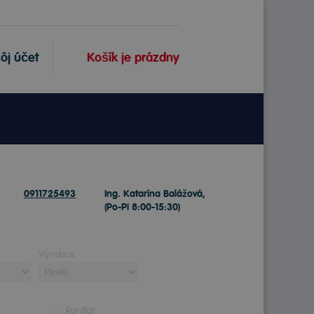
ôj účet
Košík je prázdny
0911725493
Ing. Katarína Balážová,
(Po-Pi 8:00-15:30)
Výrobca:
Runflat