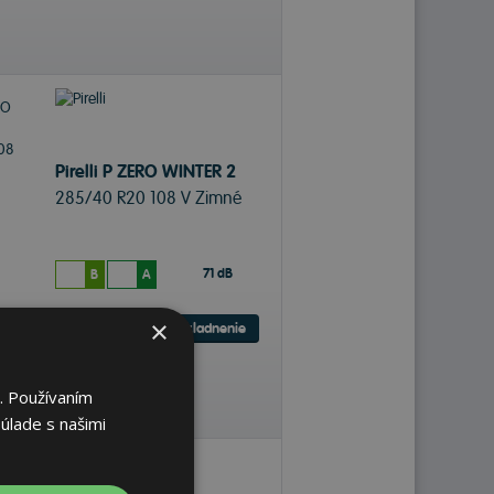
Pirelli P ZERO WINTER 2
285/40 R20 108 V Zimné
71 dB
B
A
×
Sledovať naskladnenie
. Používaním
úlade s našimi