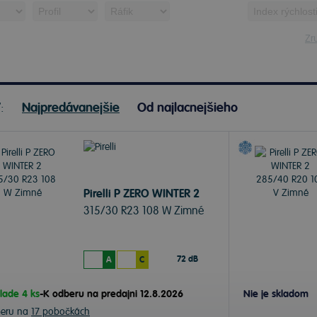
Zru
ť:
Najpredávanejšie
Od najlacnejšieho
Pirelli P ZERO WINTER 2
315/30 R23 108 W Zimné
72 dB
A
C
lade 4 ks
-
K odberu na predajni 12.8.2026
Nie je skladom
beru na
17 pobočkách