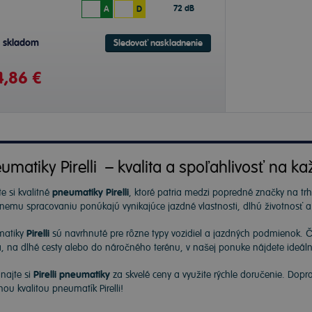
72 dB
A
D
e skladom
Sledovať naskladnenie
,86 €
umatiky Pirelli – kvalita a spoľahlivosť na ka
e si kvalitné
pneumatiky Pirelli
, ktoré patria medzi popredné značky na t
znemu spracovaniu ponúkajú vynikajúce jazdné vlastnosti, dlhú životnosť 
matiky
Pirelli
sú navrhnuté pre rôzne typy vozidiel a jazdných podmienok. 
, na dlhé cesty alebo do náročného terénu, v našej ponuke nájdete ideáln
najte si
Pirelli pneumatiky
za skvelé ceny a využite rýchle doručenie. Dopr
nou kvalitou pneumatík Pirelli!