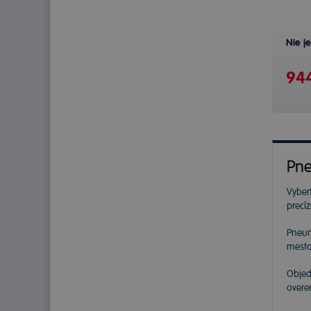
Nie j
944
Pne
Vybert
precí
Pneu
mesta
Objed
overe