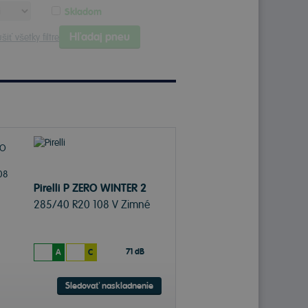
Skladom
Hľadaj pneu
šiť všetky filtre
Pirelli P ZERO WINTER 2
285/40 R20 108 V Zimné
71 dB
A
C
Sledovať naskladnenie