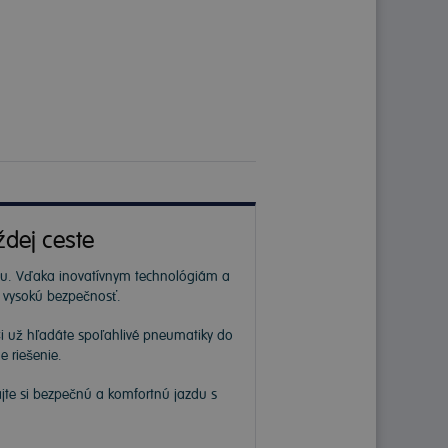
ždej ceste
rhu. Vďaka inovatívnym technológiám a
a vysokú bezpečnosť.
Či už hľadáte spoľahlivé pneumatiky do
e riešenie.
ajte si bezpečnú a komfortnú jazdu s