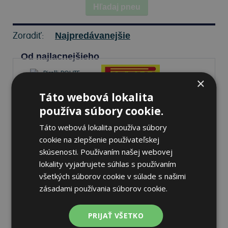
Hľadaj pneu
Zoradiť:
Najpredávanejšie
Od najlacnejšieho
×
Táto webová lokalita
Pirelli ROUTE MT 66
používa súbory cookie.
150/90 -15 74 H Zadné
Táto webová lokalita používa súbory
cookie na zlepšenie používateľskej
skúsenosti. Používaním našej webovej
lokality vyjadrujete súhlas s používaním
všetkých súborov cookie v súlade s našimi
Nie je skladom
Sledovať naskladnenie
zásadami používania súborov cookie.
184,60 €
PRIJAŤ VŠETKO