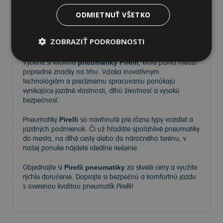
ODMIETNUŤ VŠETKO
Pneumatiky Pirelli – kvalita a
ZOBRAZIŤ PODROBNOSTI
spoľahlivosť na každej ceste
Vyberte si kvalitné
pneumatiky Pirelli
, ktoré patria medzi
popredné značky na trhu. Vďaka inovatívnym
technológiám a precíznemu spracovaniu ponúkajú
vynikajúce jazdné vlastnosti, dlhú životnosť a vysokú
bezpečnosť.
Pneumatiky
Pirelli
sú navrhnuté pre rôzne typy vozidiel a
jazdných podmienok. Či už hľadáte spoľahlivé pneumatiky
do mesta, na dlhé cesty alebo do náročného terénu, v
našej ponuke nájdete ideálne riešenie.
Objednajte si
Pirelli pneumatiky
za skvelé ceny a využite
rýchle doručenie. Doprajte si bezpečnú a komfortnú jazdu
s overenou kvalitou pneumatík Pirelli!