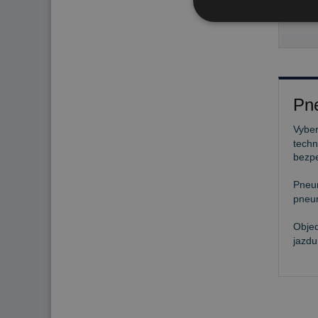
103
Pne
Vyber
techn
bezp
Pneu
pneum
Objed
jazdu