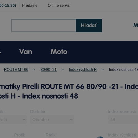
:00-15:30)
Predajne
Online servis
M
Hľadať
4
Van
Moto
ROUTE MT 66
80/90 -21
Index rýchlosti H
Index nosnosti 4
atiky Pirelli ROUTE MT 66 80/90 -21 - Ind
osti H - Index nosnosti 48
dla:
Obdobie:
Index nosnosti:
Profil:
Ráfik:
Index rýchlosti: