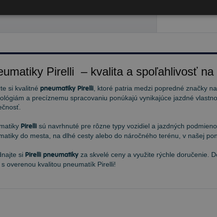
,91 €
umatiky Pirelli – kvalita a spoľahlivosť na
te si kvalitné
pneumatiky Pirelli
, ktoré patria medzi popredné značky n
ológiám a precíznemu spracovaniu ponúkajú vynikajúce jazdné vlastnos
ečnosť.
matiky
Pirelli
sú navrhnuté pre rôzne typy vozidiel a jazdných podmienok
atiky do mesta, na dlhé cesty alebo do náročného terénu, v našej pon
najte si
Pirelli pneumatiky
za skvelé ceny a využite rýchle doručenie. 
 s overenou kvalitou pneumatík Pirelli!