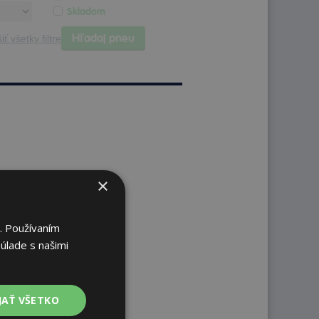
Skladom
Hľadaj pneu
iť všetky filtre
×
. Používaním
úlade s našimi
JAŤ VŠETKO