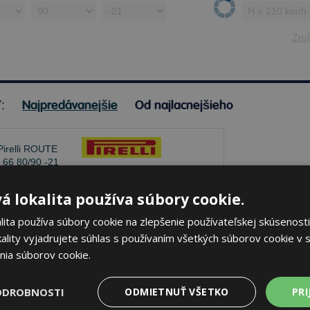
Zruš
Najpredávanejšie
Od najlacnejšieho
ť:
Pirelli ROUTE MT 66
á lokalita používa súbory cookie.
80/90 -21 48 H Predné
ita používa súbory cookie na zlepšenie používateľskej skúsenosti
ality vyjadrujete súhlas s používaním všetkých súborov cookie v s
nia súborov cookie.
e skladom
Sledovať naskladnenie
ODROBNOSTI
ODMIETNUŤ VŠETKO
PRI