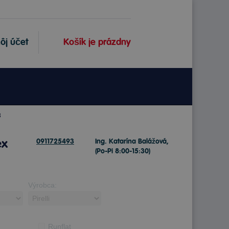
ôj účet
Košík je prázdny
8
ex
0911725493
Ing. Katarína Balážová,
(Po-Pi 8:00-15:30)
Výrobca:
Runflat