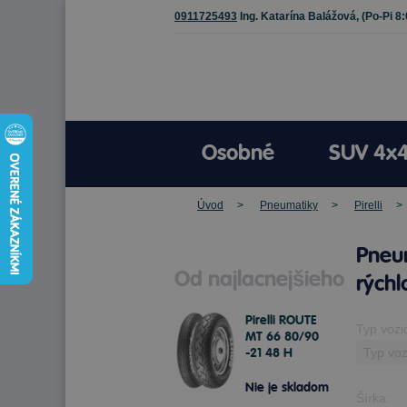
0911725493
Ing. Katarína Balážová,
(Po-Pi 8
Osobné
SUV 4x
Úvod
Pneumatiky
Pirelli
Pneum
Od najlacnejšieho
rýchl
Pirelli ROUTE
Typ vozi
MT 66 80/90
-21 48 H
Predné
Nie je skladom
Šírka: