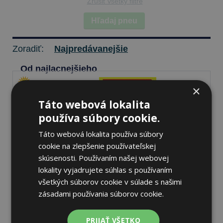
Zrušiť všetky filtre
Hľadaj pneu
Zoradiť:
Najpredávanejšie
Od najlacnejšieho
×
Táto webová lokalita
Pirelli SCORPION
používa súbory cookie.
235/40 R20 96 V Letné
Táto webová lokalita používa súbory
cookie na zlepšenie používateľskej
skúsenosti. Používaním našej webovej
69 dB
A
A
lokality vyjadrujete súhlas s používaním
všetkých súborov cookie v súlade s našimi
Nie je skladom
Sledovať naskladnenie
zásadami používania súborov cookie.
195,08 €
PRIJAŤ VŠETKO