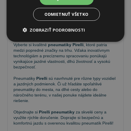
ODMIETNUŤ VŠETKO
Pneumatiky Pirelli – kvalita a
ZOBRAZIŤ PODROBNOSTI
spoľahlivosť na každej ceste
Vyberte si kvalitné
pneumatiky Pirelli
, ktoré patria
medzi popredné značky na trhu. Vďaka inovatívnym
technológiám a precíznemu spracovaniu ponúkajú
vynikajúce jazdné vlastnosti, dlhú životnosť a vysokú
bezpečnosť.
Pneumatiky
Pirelli
sú navrhnuté pre rôzne typy vozidiel
a jazdných podmienok. Či už hľadáte spoľahlivé
pneumatiky do mesta, na dlhé cesty alebo do
náročného terénu, v našej ponuke nájdete ideálne
riešenie.
Objednajte si
Pirelli pneumatiky
za skvelé ceny a
využite rýchle doručenie. Doprajte si bezpečnú a
komfortnú jazdu s overenou kvalitou pneumatík Pirelli!