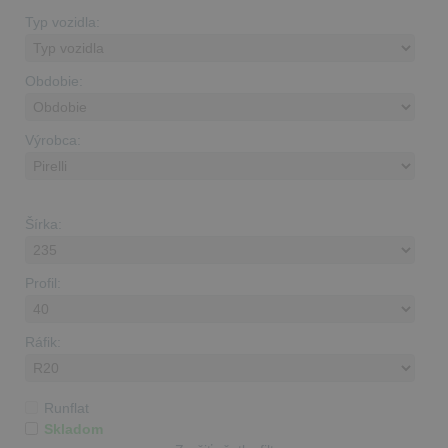
Typ vozidla:
Obdobie:
Výrobca:
Šírka:
Profil:
Ráfik:
Runflat
Skladom