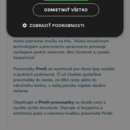
ODMIETNUŤ VŠETKO
Pneumatiky Pirelli – kvalita a
spoľahlivosť na každej ceste
ZOBRAZIŤ PODROBNOSTI
Vyberte si kvalitné
pneumatiky Pirelli
, ktoré patria
medzi popredné značky na trhu. Vďaka inovatívnym
technológiám a precíznemu spracovaniu ponúkajú
vynikajúce jazdné vlastnosti, dlhú životnosť a vysokú
bezpečnosť.
Pneumatiky
Pirelli
sú navrhnuté pre rôzne typy vozidiel
a jazdných podmienok. Či už hľadáte spoľahlivé
pneumatiky do mesta, na dlhé cesty alebo do
náročného terénu, v našej ponuke nájdete ideálne
riešenie.
Objednajte si
Pirelli pneumatiky
za skvelé ceny a
využite rýchle doručenie. Doprajte si bezpečnú a
komfortnú jazdu s overenou kvalitou pneumatík Pirelli!