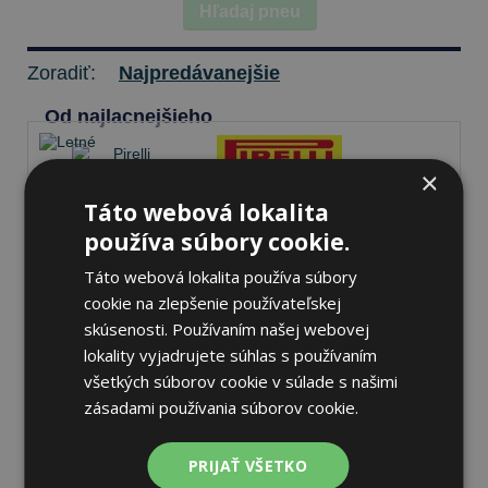
Hľadaj pneu
Zoradiť:
Najpredávanejšie
Od najlacnejšieho
×
Táto webová lokalita
Pirelli SCORPION
používa súbory cookie.
235/40 R20 96 V Letné
Táto webová lokalita používa súbory
cookie na zlepšenie používateľskej
69 dB
A
A
skúsenosti. Používaním našej webovej
lokality vyjadrujete súhlas s používaním
Nie je skladom
Sledovať naskladnenie
všetkých súborov cookie v súlade s našimi
195,08 €
zásadami používania súborov cookie.
PRIJAŤ VŠETKO