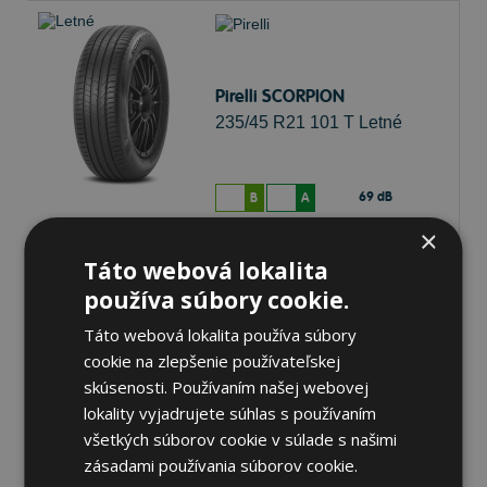
Pirelli SCORPION
235/45 R21 101 T Letné
69 dB
B
A
×
Na sklade 20 ks
-
K odberu na predajni 13.8.2026
Táto webová lokalita
K odberu na
17 pobočkách
používa súbory cookie.
213,63 €
Do košíka
ks
Táto webová lokalita používa súbory
cookie na zlepšenie používateľskej
skúsenosti. Používaním našej webovej
lokality vyjadrujete súhlas s používaním
všetkých súborov cookie v súlade s našimi
Pirelli SCORPION
zásadami používania súborov cookie.
235/45 R21 101 H Letné