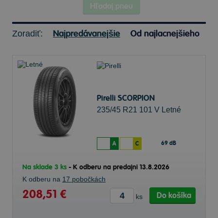
Hľadaj pneu
Najpredávanejšie
Od najlacnejšieho
Zoradiť:
Pirelli SCORPION
235/45 R21 101 V Letné
69 dB
A
C
Na sklade 3 ks
-
K odberu na predajni 13.8.2026
K odberu na
17 pobočkách
208,51 €
Do košíka
ks