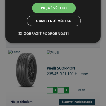
PRIJAŤ VŠETKO
70 dB
A
A
ODMIETNUŤ VŠETKO
Nie je skladom
Sledovať naskladnenie
ZOBRAZIŤ PODROBNOSTI
208,51 €
Pirelli SCORPION
235/45 R21 101 H Letné
70 dB
A
A
Nie je skladom
Sledovať naskladnenie