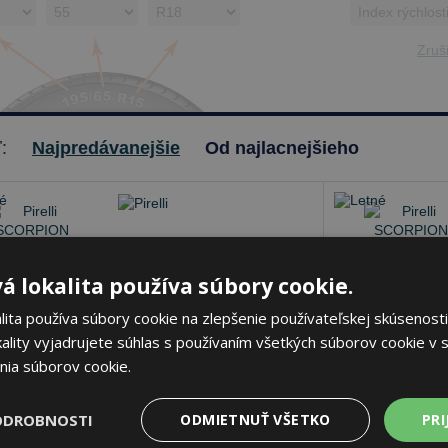
Zruši
ť:
Najpredávanejšie
Od najlacnejšieho
Pirelli SCORPION
á lokalita používa súbory cookie.
235/55 R18 100 V Letné
ita používa súbory cookie na zlepšenie používateľskej skúsenosti
ality vyjadrujete súhlas s používaním všetkých súborov cookie v s
nia súborov cookie.
70 dB
B
A
klade 20 ks
-
K odberu na predajni 11.8.2026
Na sklade 6 ks
-
ODROBNOSTI
ODMIETNUŤ VŠETKO
PRI
beru na
17 pobočkách
K odberu na
17