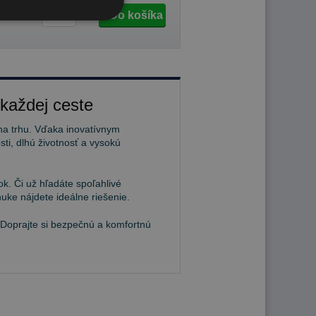
Do košíka
ks
 každej ceste
na trhu. Vďaka inovatívnym
ti, dlhú životnosť a vysokú
k. Či už hľadáte spoľahlivé
uke nájdete ideálne riešenie.
 Doprajte si bezpečnú a komfortnú