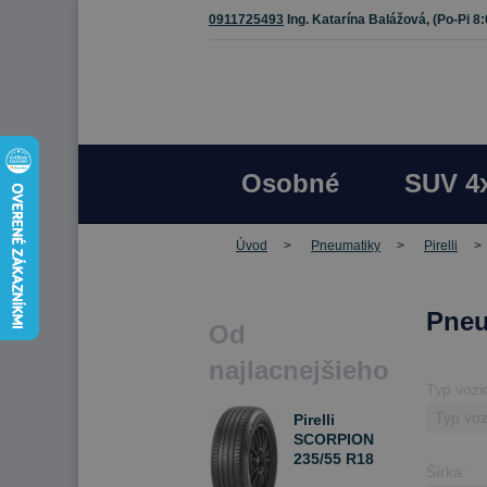
0911725493
Ing. Katarína Balážová,
(Po-Pi 8
Osobné
SUV 4
Úvod
Pneumatiky
Pirelli
Pneu
Od
najlacnejšieho
Typ vozi
Pirelli
SCORPION
235/55 R18
Šírka:
100 V Letné