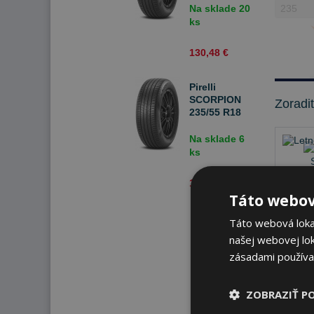
Na sklade 20
ks
130,48 €
Pirelli
SCORPION
Zoradi
235/55 R18
100 V Letné
Na sklade 6
ks
142,63 €
Táto webov
Táto webová lokal
našej webovej lok
zásadami používa
Na s
ZOBRAZIŤ P
K od