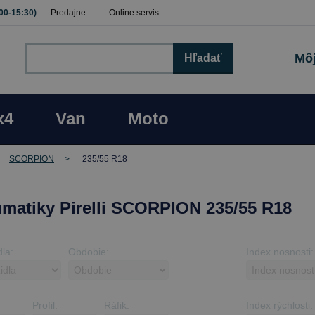
:00-15:30)
Predajne
Online servis
Môj
Hľadať
x4
Van
Moto
SCORPION
235/55 R18
matiky Pirelli SCORPION 235/55 R18
dla:
Obdobie:
Index nosnosti:
Profil:
Ráfik:
Index rýchlosti: