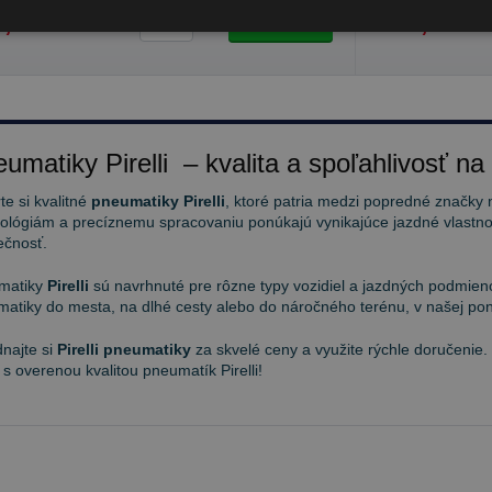
,48 €
142,63 €
Do košíka
ks
umatiky Pirelli – kvalita a spoľahlivosť na
te si kvalitné
pneumatiky Pirelli
, ktoré patria medzi popredné značky 
ológiám a precíznemu spracovaniu ponúkajú vynikajúce jazdné vlastnos
ečnosť.
matiky
Pirelli
sú navrhnuté pre rôzne typy vozidiel a jazdných podmieno
atiky do mesta, na dlhé cesty alebo do náročného terénu, v našej pon
najte si
Pirelli pneumatiky
za skvelé ceny a využite rýchle doručenie.
 s overenou kvalitou pneumatík Pirelli!