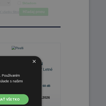
Skladom
Hľadaj pneu
ť všetky filtre
×
Pirelli SCORPION
235/55 R18 100 V Letné
. Používaním
úlade s našimi
68 dB
A
A
K odberu na predajni 11.8.2026
JAŤ VŠETKO
 pobočkách