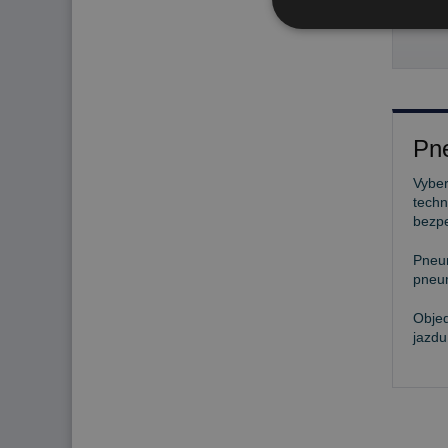
130
Pne
Vyber
techn
bezp
Pneu
pneum
Objed
jazdu