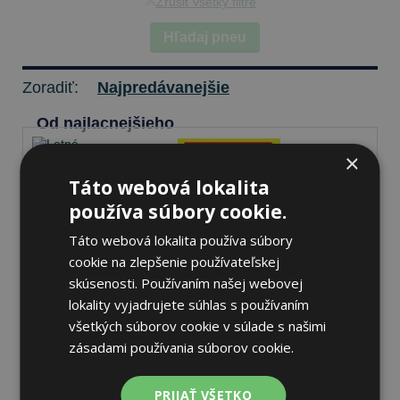
Zrušiť všetky filtre
Hľadaj pneu
Zoradiť:
Najpredávanejšie
Od najlacnejšieho
×
Táto webová lokalita
Pirelli SCORPION
používa súbory cookie.
235/55 R19 105 V Letné
Táto webová lokalita používa súbory
cookie na zlepšenie používateľskej
skúsenosti. Používaním našej webovej
69 dB
A
A
lokality vyjadrujete súhlas s používaním
všetkých súborov cookie v súlade s našimi
Nie je skladom
Sledovať naskladnenie
zásadami používania súborov cookie.
156,06 €
PRIJAŤ VŠETKO