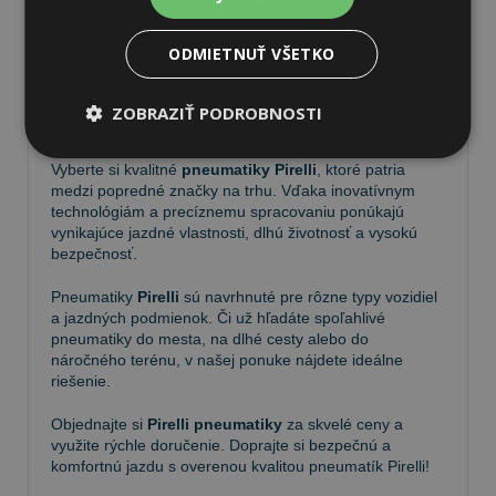
ODMIETNUŤ VŠETKO
Pneumatiky Pirelli – kvalita a
ZOBRAZIŤ PODROBNOSTI
spoľahlivosť na každej ceste
Vyberte si kvalitné
pneumatiky Pirelli
, ktoré patria
medzi popredné značky na trhu. Vďaka inovatívnym
technológiám a precíznemu spracovaniu ponúkajú
vynikajúce jazdné vlastnosti, dlhú životnosť a vysokú
bezpečnosť.
Pneumatiky
Pirelli
sú navrhnuté pre rôzne typy vozidiel
a jazdných podmienok. Či už hľadáte spoľahlivé
pneumatiky do mesta, na dlhé cesty alebo do
náročného terénu, v našej ponuke nájdete ideálne
riešenie.
Objednajte si
Pirelli pneumatiky
za skvelé ceny a
využite rýchle doručenie. Doprajte si bezpečnú a
komfortnú jazdu s overenou kvalitou pneumatík Pirelli!