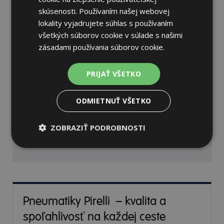
skúsenosti. Používaním našej webovej
lokality vyjadrujete súhlas s používaním
všetkých súborov cookie v súlade s našimi
zásadami používania súborov cookie.
Pirelli SCORPION
235/55 R19 105 W Letné
PRIJAŤ VŠETKO
69 dB
A
A
ODMIETNUŤ VŠETKO
Nie je skladom
Sledovať naskladnenie
ZOBRAZIŤ PODROBNOSTI
154,78 €
Pneumatiky Pirelli – kvalita a
spoľahlivosť na každej ceste