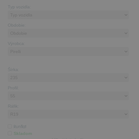
Typ vozidla:
Obdobie:
Výrobca:
Šírka:
Profil:
Ráfik:
Runflat
Skladom