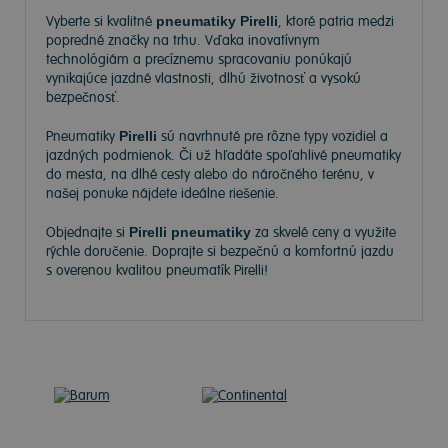
Vyberte si kvalitné
pneumatiky Pirelli
, ktoré patria medzi
popredné značky na trhu. Vďaka inovatívnym
technológiám a precíznemu spracovaniu ponúkajú
vynikajúce jazdné vlastnosti, dlhú životnosť a vysokú
bezpečnosť.
Pneumatiky
Pirelli
sú navrhnuté pre rôzne typy vozidiel a
jazdných podmienok. Či už hľadáte spoľahlivé pneumatiky
do mesta, na dlhé cesty alebo do náročného terénu, v
našej ponuke nájdete ideálne riešenie.
Objednajte si
Pirelli pneumatiky
za skvelé ceny a využite
rýchle doručenie. Doprajte si bezpečnú a komfortnú jazdu
s overenou kvalitou pneumatík Pirelli!