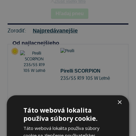
Zrušiť všetky filtre
Hľadaj pneu
Zoradiť:
Najpredávanejšie
Od najlacnejšieho
Pirelli SCORPION
235/55 R19 105 W Letné
72 dB
×
A
B
Táto webová lokalita
Nie je skladom
Sledovať naskladnenie
používa súbory cookie.
153,50 €
Táto webová lokalita používa súbory
cookie na zlepšenie používateľskej