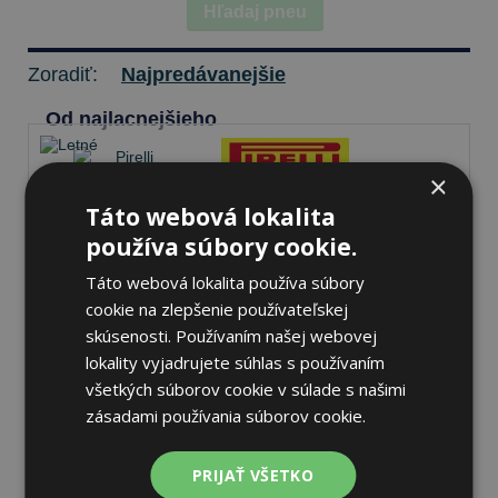
Hľadaj pneu
Zoradiť:
Najpredávanejšie
Od najlacnejšieho
×
Táto webová lokalita
Pirelli SCORPION
používa súbory cookie.
255/40 R20 101 V Letné
Táto webová lokalita používa súbory
cookie na zlepšenie používateľskej
70 dB
A
A
skúsenosti. Používaním našej webovej
lokality vyjadrujete súhlas s používaním
Nie je skladom
Sledovať naskladnenie
všetkých súborov cookie v súlade s našimi
186,76 €
zásadami používania súborov cookie.
PRIJAŤ VŠETKO