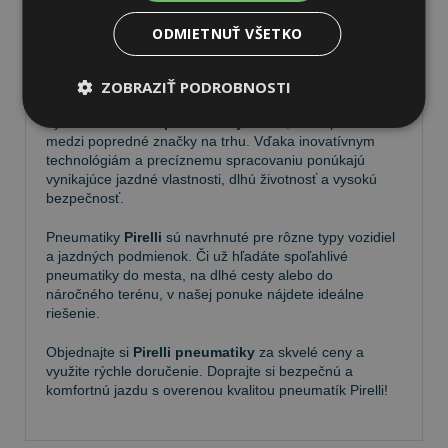
ODMIETNUŤ VŠETKO
Pneumatiky Pirelli – kvalita a
spoľahlivosť na každej ceste
ZOBRAZIŤ PODROBNOSTI
Vyberte si kvalitné
pneumatiky Pirelli
, ktoré patria
medzi popredné značky na trhu. Vďaka inovatívnym
technológiám a precíznemu spracovaniu ponúkajú
vynikajúce jazdné vlastnosti, dlhú životnosť a vysokú
bezpečnosť.
Pneumatiky
Pirelli
sú navrhnuté pre rôzne typy vozidiel
a jazdných podmienok. Či už hľadáte spoľahlivé
pneumatiky do mesta, na dlhé cesty alebo do
náročného terénu, v našej ponuke nájdete ideálne
riešenie.
Objednajte si
Pirelli pneumatiky
za skvelé ceny a
využite rýchle doručenie. Doprajte si bezpečnú a
komfortnú jazdu s overenou kvalitou pneumatík Pirelli!