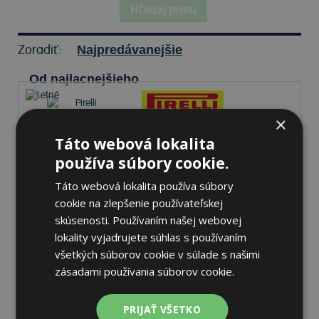
Hľadaj pneu
Zoradiť:
Najpredávanejšie
Od najlacnejšieho
×
Táto webová lokalita
Pirelli SCORPION
používa súbory cookie.
265/40 R21 105 V Letné
Táto webová lokalita používa súbory
cookie na zlepšenie používateľskej
70 dB
A
C
skúsenosti. Používaním našej webovej
lokality vyjadrujete súhlas s používaním
Na sklade 8 ks
-
K odberu na predajni 13.8.2026
všetkých súborov cookie v súlade s našimi
K odberu na
17 pobočkách
zásadami používania súborov cookie.
282,70 €
Do košíka
ks
PRIJAŤ VŠETKO