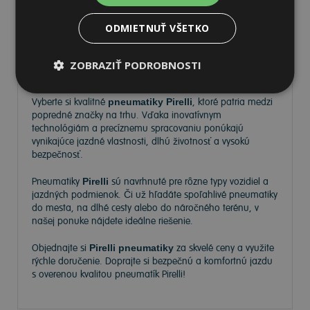
ODMIETNUŤ VŠETKO
Pneumatiky Pirelli – kvalita a
ZOBRAZIŤ PODROBNOSTI
spoľahlivosť na každej ceste
Vyberte si kvalitné
pneumatiky Pirelli
, ktoré patria medzi
popredné značky na trhu. Vďaka inovatívnym
technológiám a precíznemu spracovaniu ponúkajú
vynikajúce jazdné vlastnosti, dlhú životnosť a vysokú
bezpečnosť.
Pneumatiky
Pirelli
sú navrhnuté pre rôzne typy vozidiel a
jazdných podmienok. Či už hľadáte spoľahlivé pneumatiky
do mesta, na dlhé cesty alebo do náročného terénu, v
našej ponuke nájdete ideálne riešenie.
Objednajte si
Pirelli pneumatiky
za skvelé ceny a využite
rýchle doručenie. Doprajte si bezpečnú a komfortnú jazdu
s overenou kvalitou pneumatík Pirelli!