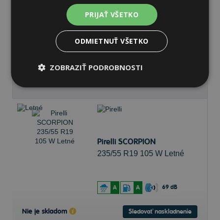
PRIJAŤ VŠETKO
72 dB
A
B
ODMIETNUŤ VŠETKO
Nie je skladom
Sledovať naskladnenie
ZOBRAZIŤ PODROBNOSTI
153,50 €
Pirelli SCORPION
235/55 R19 105 W Letné
69 dB
A
A
Nie je skladom
Sledovať naskladnenie