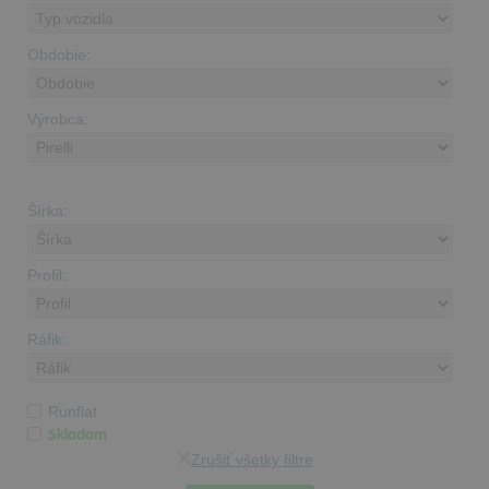
Obdobie:
Výrobca:
Šírka:
Profil:
Ráfik:
Runflat
Skladom
Zrušiť všetky filtre