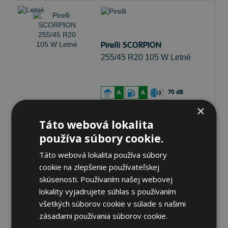
Pirelli SCORPION
255/45 R20 105 W Letné
70 dB
A
A
×
Na sklade 20 ks
-
K odberu na predajni 12.8.2026
Táto webová lokalita
K odberu na
17 pobočkách
používa súbory cookie.
233,45 €
Do košíka
ks
Táto webová lokalita používa súbory
cookie na zlepšenie používateľskej
skúsenosti. Používaním našej webovej
lokality vyjadrujete súhlas s používaním
všetkých súborov cookie v súlade s našimi
zásadami používania súborov cookie.
Pirelli SCORPION
235/55 R19 105 W Letné