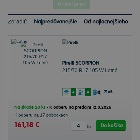
Hľadaj pneu
Najpredávanejšie
Od najlacnejšieho
Zoradiť:
Pirelli SCORPION
215/70 R17 105 W Letné
71 dB
A
A
Na sklade 20 ks
-
K odberu na predajni 12.8.2026
K odberu na
17 pobočkách
161,18 €
Do košíka
ks