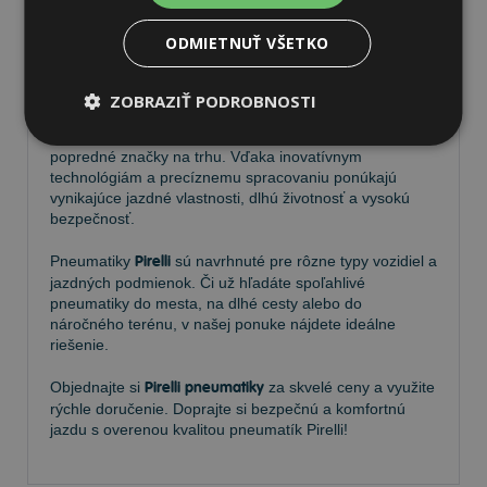
ODMIETNUŤ VŠETKO
Pneumatiky Pirelli – kvalita a
spoľahlivosť na každej ceste
ZOBRAZIŤ PODROBNOSTI
Vyberte si kvalitné
pneumatiky Pirelli
, ktoré patria medzi
popredné značky na trhu. Vďaka inovatívnym
technológiám a precíznemu spracovaniu ponúkajú
vynikajúce jazdné vlastnosti, dlhú životnosť a vysokú
bezpečnosť.
Pneumatiky
Pirelli
sú navrhnuté pre rôzne typy vozidiel a
jazdných podmienok. Či už hľadáte spoľahlivé
pneumatiky do mesta, na dlhé cesty alebo do
náročného terénu, v našej ponuke nájdete ideálne
riešenie.
Objednajte si
Pirelli pneumatiky
za skvelé ceny a využite
rýchle doručenie. Doprajte si bezpečnú a komfortnú
jazdu s overenou kvalitou pneumatík Pirelli!