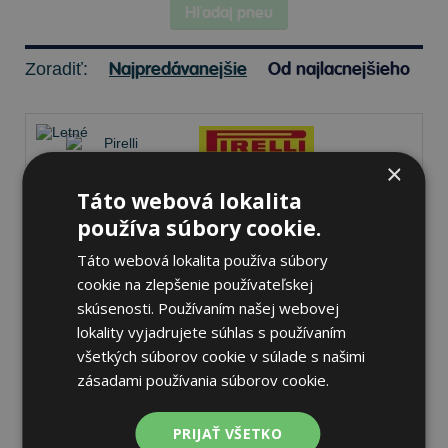
Hľadaj pneu
Najpredávanejšie
Od najlacnejšieho
Zoradiť:
×
Táto webová lokalita
Pirelli SCORPION
používa súbory cookie.
225/55 R18 98 H Letné
Táto webová lokalita používa súbory
cookie na zlepšenie používateľskej
69 dB
B
B
skúsenosti. Používaním našej webovej
lokality vyjadrujete súhlas s používaním
Nie je skladom
Sledovať naskladnenie
všetkých súborov cookie v súlade s našimi
121,52 €
zásadami používania súborov cookie.
PRIJAŤ VŠETKO