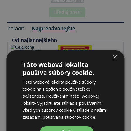
Zrušiť všetky filtre
Hľadaj pneu
Zoradiť:
Najpredávanejšie
Od najlacnejšieho
×
Táto webová lokalita
Pirelli SCORPION ALL
používa súbory cookie.
SEASON SF2
Táto webová lokalita používa súbory
235/45 R20 100 H
cookie na zlepšenie používateľskej
Celoročné
70 dB
skúsenosti. Používaním našej webovej
A
A
lokality vyjadrujete súhlas s používaním
Na sklade 7 ks
-
K odberu na predajni 13.8.2026
všetkých súborov cookie v súlade s našimi
K odberu na
17 pobočkách
zásadami používania súborov cookie.
239,21 €
Do košíka
ks