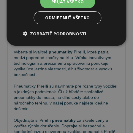
PRIJAŤ VŠETKO
ODMIETNUŤ VŠETKO
Pneumatiky Pirelli – kvalita a
ZOBRAZIŤ PODROBNOSTI
spoľahlivosť na každej ceste
Vyberte si kvalitné
pneumatiky Pirelli
, ktoré patria
medzi popredné značky na trhu. Vďaka inovatívnym
technológiám a precíznemu spracovaniu ponúkajú
vynikajúce jazdné vlastnosti, dlhú životnosť a vysokú
bezpečnosť.
Pneumatiky
Pirelli
sú navrhnuté pre rôzne typy vozidiel
a jazdných podmienok. Či už hľadáte spoľahlivé
pneumatiky do mesta, na dlhé cesty alebo do
náročného terénu, v našej ponuke nájdete ideálne
riešenie.
Objednajte si
Pirelli pneumatiky
za skvelé ceny a
využite rýchle doručenie. Doprajte si bezpečnú a
komfortnú jazdu s overenou kvalitou pneumatík Pirelli!