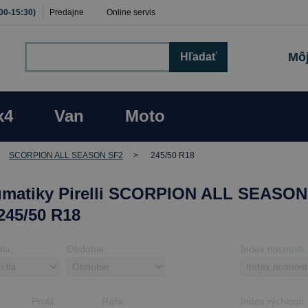
:00-15:30)
Predajne
Online servis
Môj
Hľadať
x4
Van
Moto
SCORPION ALL SEASON SF2
245/50 R18
matiky Pirelli SCORPION ALL SEASON
245/50 R18
dla:
Obdobie:
Index nosnosti:
Profil:
Ráfik:
Index rýchlosti: