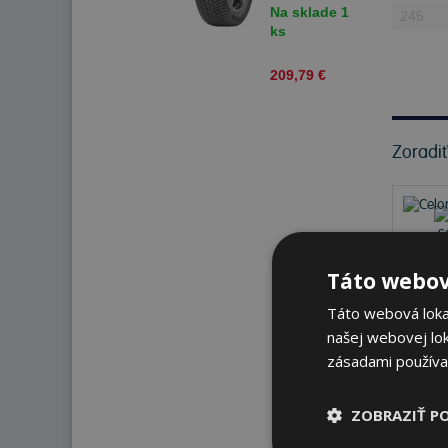
R18 100 Y
Na sklade 1
Celoročné
ks
209,79 €
Zoradi
Táto webov
Táto webová lokal
našej webovej lok
zásadami používa
ZOBRAZIŤ P
Na s
K od