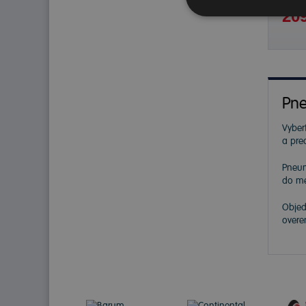
209
Pne
Vybert
a pre
Pneu
do me
Objed
overe