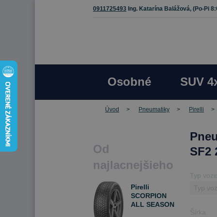
0911725493
Ing. Katarína Balážová,
(Po-Pi 8
Osobné
SUV 4
Úvod
Pneumatiky
Pirelli
Pneu
Od
SF2 
najlacnejšieho
Typ vozi
Pirelli
SCORPION
ALL SEASON
Šírka:
SF2 245/50