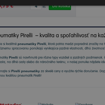
,79 €
Do košíka
ks
umatiky Pirelli – kvalita a spoľahlivosť na ka
e si kvalitné
pneumatiky Pirelli
, ktoré patria medzi popredné značky na
cíznemu spracovaniu ponúkajú vynikajúce jazdné vlastnosti, dlhú životnos
matiky
Pirelli
sú navrhnuté pre rôzne typy vozidiel a jazdných podmienok. 
sta, na dlhé cesty alebo do náročného terénu, v našej ponuke nájdete ide
najte si
Pirelli pneumatiky
za skvelé ceny a využite rýchle doručenie. Do
nou kvalitou pneumatík Pirelli!