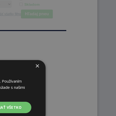
Skladom
Hľadaj pneu
iť všetky filtre
×
. Používaním
úlade s našimi
JAŤ VŠETKO