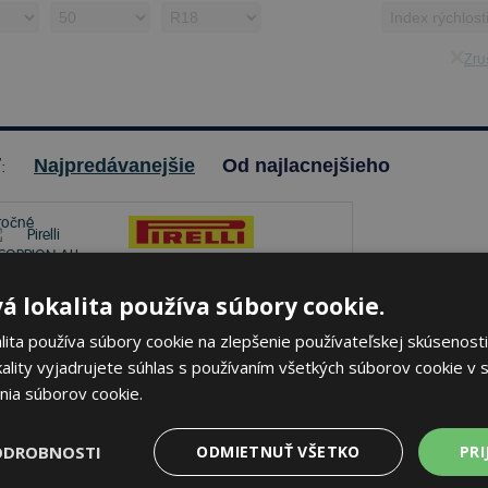
Zruš
ť:
Najpredávanejšie
Od najlacnejšieho
Pirelli SCORPION ALL
á lokalita používa súbory cookie.
SEASON SF2
ita používa súbory cookie na zlepšenie používateľskej skúsenosti
245/50 R18 100 Y
ality vyjadrujete súhlas s používaním všetkých súborov cookie v s
Celoročné
nia súborov cookie.
71 dB
A
D
ODROBNOSTI
ODMIETNUŤ VŠETKO
PRI
klade 1 ks
-
K odberu na predajni 11.8.2026
beru na
17 pobočkách