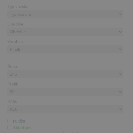
Typ vozidla:
Obdobie:
Výrobca:
Šírka:
Profil:
Ráfik:
Runflat
Skladom