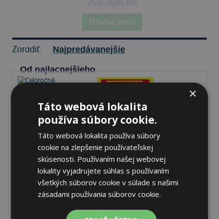
Zrušiť všetky filtre
Hľadaj pneu
Zoradiť:
Najpredávanejšie
Od najlacnejšieho
×
Táto webová lokalita
Pirelli SCORPION ALL
používa súbory cookie.
SEASON SF2
Táto webová lokalita používa súbory
245/50 R18 100 Y Celoročné
cookie na zlepšenie používateľskej
skúsenosti. Používaním našej webovej
71 dB
A
D
lokality vyjadrujete súhlas s používaním
všetkých súborov cookie v súlade s našimi
Na sklade 1 ks
-
K odberu na predajni 12.8.2026
zásadami používania súborov cookie.
K odberu na
17 pobočkách
209,79 €
Do košíka
ks