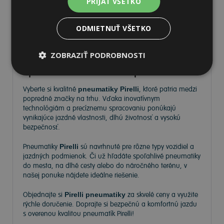
PRIJAŤ VŠETKO
ODMIETNUŤ VŠETKO
Pneumatiky Pirelli – kvalita a
ZOBRAZIŤ PODROBNOSTI
spoľahlivosť na každej ceste
Vyberte si kvalitné
pneumatiky Pirelli
, ktoré patria medzi
popredné značky na trhu. Vďaka inovatívnym
technológiám a precíznemu spracovaniu ponúkajú
vynikajúce jazdné vlastnosti, dlhú životnosť a vysokú
bezpečnosť.
Pneumatiky
Pirelli
sú navrhnuté pre rôzne typy vozidiel a
jazdných podmienok. Či už hľadáte spoľahlivé pneumatiky
do mesta, na dlhé cesty alebo do náročného terénu, v
našej ponuke nájdete ideálne riešenie.
Objednajte si
Pirelli pneumatiky
za skvelé ceny a využite
rýchle doručenie. Doprajte si bezpečnú a komfortnú jazdu
s overenou kvalitou pneumatík Pirelli!