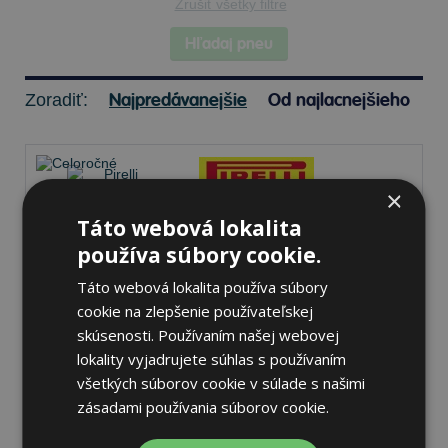
Zrušiť všetky filtre
Hľadaj pneu
Najpredávanejšie
Od najlacnejšieho
Zoradiť:
×
Táto webová lokalita
Pirelli SCORPION ALL
používa súbory cookie.
SEASON SF2
245/50 R18 100 Y
Táto webová lokalita používa súbory
Celoročné
cookie na zlepšenie používateľskej
71 dB
A
D
skúsenosti. Používaním našej webovej
lokality vyjadrujete súhlas s používaním
Na sklade 1 ks
-
K odberu na predajni 13.8.2026
všetkých súborov cookie v súlade s našimi
K odberu na
17 pobočkách
zásadami používania súborov cookie.
209,79 €
Do košíka
ks