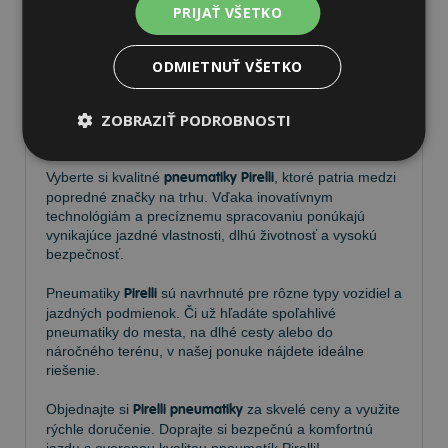
PRIJAŤ VŠETKO
ODMIETNUŤ VŠETKO
Pneumatiky Pirelli – kvalita a
ZOBRAZIŤ PODROBNOSTI
spoľahlivosť na každej ceste
Vyberte si kvalitné
pneumatiky Pirelli
, ktoré patria medzi
popredné značky na trhu. Vďaka inovatívnym
technológiám a precíznemu spracovaniu ponúkajú
vynikajúce jazdné vlastnosti, dlhú životnosť a vysokú
bezpečnosť.
Pneumatiky
Pirelli
sú navrhnuté pre rôzne typy vozidiel a
jazdných podmienok. Či už hľadáte spoľahlivé
pneumatiky do mesta, na dlhé cesty alebo do
náročného terénu, v našej ponuke nájdete ideálne
riešenie.
Objednajte si
Pirelli pneumatiky
za skvelé ceny a využite
rýchle doručenie. Doprajte si bezpečnú a komfortnú