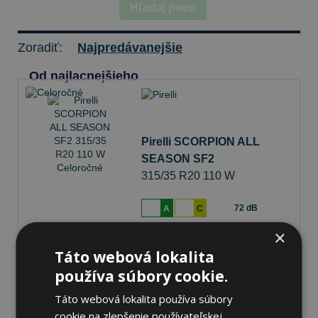
Hľadaj pneu
Zoradiť:
Najpredávanejšie
Od najlacnejšieho
Pirelli SCORPION ALL
SEASON SF2
315/35 R20 110 W
Celoročné
72 dB
A
C
×
Na sklade 2 ks
-
K odberu na predajni 12.8.2026
Táto webová lokalita
K odberu na
17 pobočkách
používa súbory cookie.
260,32 €
Do košíka
ks
Táto webová lokalita používa súbory
cookie na zlepšenie používateľskej