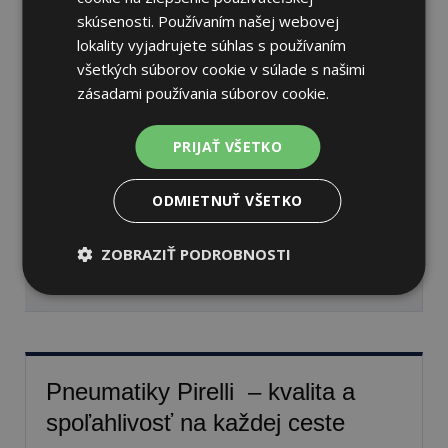
skúsenosti. Používaním našej webovej
lokality vyjadrujete súhlas s používaním
všetkých súborov cookie v súlade s našimi
Pirelli SCORPION ALL
zásadami používania súborov cookie.
SEASON SF2
275/40 R20 106 W
PRIJAŤ VŠETKO
Celoročné
70 dB
A
D
ODMIETNUŤ VŠETKO
Nie je skladom
Sledovať naskladnenie
ZOBRAZIŤ PODROBNOSTI
241,77 €
Pneumatiky Pirelli – kvalita a
spoľahlivosť na každej ceste