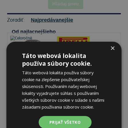
Hľadaj pneu
Zoradiť:
Najpredávanejšie
Od najlacnejšieho
×
Táto webová lokalita
Pirelli SCORPION ALL
používa súbory cookie.
SEASON SF2
265/45 R21 108 H Celoročné
Táto webová lokalita používa súbory
cookie na zlepšenie používateľskej
72 dB
B
A
skúsenosti. Používaním našej webovej
lokality vyjadrujete súhlas s používaním
Nie je skladom
Sledovať naskladnenie
všetkých súborov cookie v súlade s našimi
zásadami používania súborov cookie.
271,19 €
PRIJAŤ VŠETKO