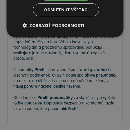
ODMIETNUŤ VŠETKO
Pneumatiky Pirelli – kvalita a
spoľahlivosť na každej ceste
ZOBRAZIŤ PODROBNOSTI
Vyberte si kvalitné
pneumatiky Pirelli
, ktoré patria medzi
popredné značky na trhu. Vďaka inovatívnym
technológiám a precíznemu spracovaniu ponúkajú
vynikajúce jazdné vlastnosti, dlhú životnosť a vysokú
bezpečnosť.
Pneumatiky
Pirelli
sú navrhnuté pre rôzne typy vozidiel a
jazdných podmienok. Či už hľadáte spoľahlivé pneumatiky
do mesta, na dlhé cesty alebo do náročného terénu, v
našej ponuke nájdete ideálne riešenie.
Objednajte si
Pirelli pneumatiky
za skvelé ceny a využite
rýchle doručenie. Doprajte si bezpečnú a komfortnú jazdu
s overenou kvalitou pneumatík Pirelli!