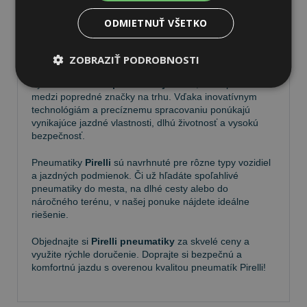
ODMIETNUŤ VŠETKO
Pneumatiky Pirelli – kvalita a
spoľahlivosť na každej ceste
ZOBRAZIŤ PODROBNOSTI
Vyberte si kvalitné
pneumatiky Pirelli
, ktoré patria
medzi popredné značky na trhu. Vďaka inovatívnym
technológiám a precíznemu spracovaniu ponúkajú
vynikajúce jazdné vlastnosti, dlhú životnosť a vysokú
bezpečnosť.
Pneumatiky
Pirelli
sú navrhnuté pre rôzne typy vozidiel
a jazdných podmienok. Či už hľadáte spoľahlivé
pneumatiky do mesta, na dlhé cesty alebo do
náročného terénu, v našej ponuke nájdete ideálne
riešenie.
Objednajte si
Pirelli pneumatiky
za skvelé ceny a
využite rýchle doručenie. Doprajte si bezpečnú a
komfortnú jazdu s overenou kvalitou pneumatík Pirelli!