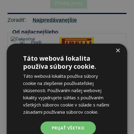
Hľadaj pneu
Zoradiť:
Najpredávanejšie
Od najlacnejšieho
×
Táto webová lokalita
Pirelli SCORPION ALL
používa súbory cookie.
SEASON SF2
295/40 R21 111 H
Táto webová lokalita používa súbory
Celoročné
cookie na zlepšenie používateľskej
72 dB
A
A
skúsenosti. Používaním našej webovej
lokality vyjadrujete súhlas s používaním
Nie je skladom
Sledovať naskladnenie
všetkých súborov cookie v súlade s našimi
301,89 €
zásadami používania súborov cookie.
PRIJAŤ VŠETKO