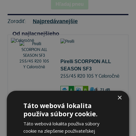
Hľadaj pneu
Zoradiť:
Najpredávanejšie
Od najlacnejšieho
Pirelli SCORPION ALL
SEASON SF3
255/45 R20 105 Y Celoročné
71 dB
A
B
×
Táto webová lokalita
Nie je skladom
Sledovať naskladnenie
používa súbory cookie.
224,50 €
Táto webová lokalita používa súbory
cookie na zlepšenie používateľskej