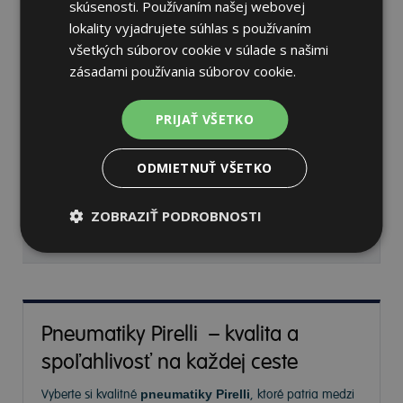
skúsenosti. Používaním našej webovej
lokality vyjadrujete súhlas s používaním
všetkých súborov cookie v súlade s našimi
Pirelli SCORPION ALL
zásadami používania súborov cookie.
SEASON SF3
255/45 R20 105 Y Celoročné
PRIJAŤ VŠETKO
71 dB
A
B
ODMIETNUŤ VŠETKO
Nie je skladom
Sledovať naskladnenie
ZOBRAZIŤ PODROBNOSTI
246,89 €
Pneumatiky Pirelli – kvalita a
spoľahlivosť na každej ceste
Vyberte si kvalitné
pneumatiky Pirelli
, ktoré patria medzi